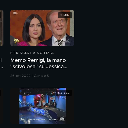
2 MIN
STRISCIA LA NOTIZIA
i
Memo Remigi, la mano
l
"scivolosa" su Jessica
Morlacchi
26 ott 2022 | Canale 5
52 SEC