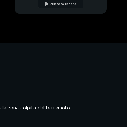
(RI)
Puntata intera
L'incandescente fuori
onda di Federica
Panicucci
PROSSIMO VIDEO
Baci di San Balentino
Nadia Rinaldi sul canna-
gate all'Isola dei
Famosi
Ricostruzioni
contraddittorie sul
canna-gate
I nuovi mostri, vetta
per Paolo Bonolis
ella zona colpita dal terremoto.
Ciao Silvia