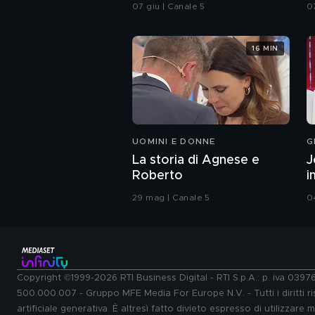
integrale
07 giu | Canale 5
0
16 MIN
UOMINI E DONNE
G
La storia di Agnese e
J
Roberto
i
29 mag | Canale 5
0
Copyright ©1999-2026 RTI Business Digital - RTI S.p.A.: p. iva 039
500.000.007 - Gruppo MFE Media For Europe N.V. - Tutti i diritti ris
artificiale generativa. È altresì fatto divieto espresso di utilizzare