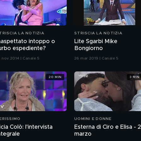
TRISCIA LA NOTIZIA
STRISCIA LA NOTIZIA
naspettato intoppo o
Lite Sgarbi Mike
urbo espediente?
Bongiorno
0 nov 2014 | Canale 5
26 mar 2019 | Canale 5
20 MIN
3 MIN
ERISSIMO
UOMINI E DONNE
icia Colò: l'intervista
Esterna di Ciro e Elisa - 
ntegrale
marzo