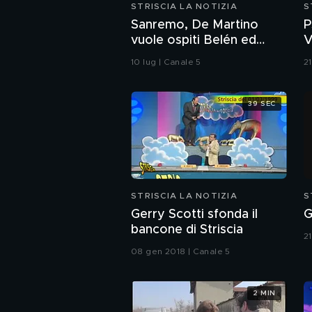
STRISCIA LA NOTIZIA
S
Sanremo, De Martino
P
vuole ospiti Belén ed
V
Emma: il curioso triangolo
(
10 lug | Canale 5
2
39 SEC
STRISCIA LA NOTIZIA
S
Gerry Scotti sfonda il
G
bancone di Striscia
2
08 gen 2018 | Canale 5
2 MIN