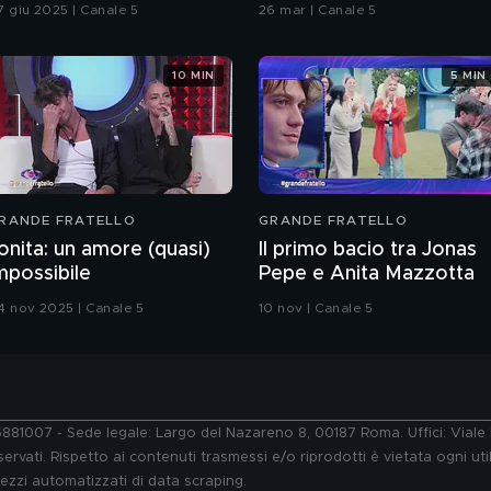
7 giu 2025 | Canale 5
26 mar | Canale 5
10 MIN
5 MIN
RANDE FRATELLO
GRANDE FRATELLO
onita: un amore (quasi)
Il primo bacio tra Jonas
mpossibile
Pepe e Anita Mazzotta
4 nov 2025 | Canale 5
10 nov | Canale 5
76881007 - Sede legale: Largo del Nazareno 8, 00187 Roma. Uffici: Vial
ervati. Rispetto ai contenuti trasmessi e/o riprodotti è vietata ogni uti
 mezzi automatizzati di data scraping.