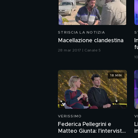
STRISCIA LA NOTIZIA
S
Macellazione clandestina
I
f
28 mar 2017 | Canale 5
1
18 MIN
VERISSIMO
V
Federica Pellegrini e
L
Matteo Giunta: l'intervista
i