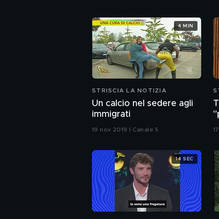
4 MIN
STRISCIA LA NOTIZIA
S
Un calcio nel sedere agli
T
immigrati
"
19 nov 2019 | Canale 5
17
14 SEC