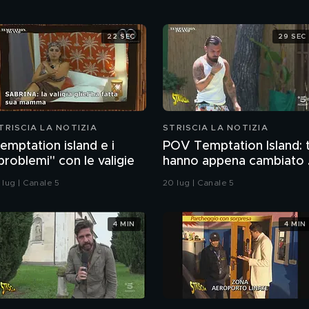
22 SEC
29 SEC
TRISCIA LA NOTIZIA
STRISCIA LA NOTIZIA
emptation island e i
POV Temptation Island: t
problemi" con le valigie
hanno appena cambiato i
piano ferie
 lug | Canale 5
20 lug | Canale 5
4 MIN
4 MIN