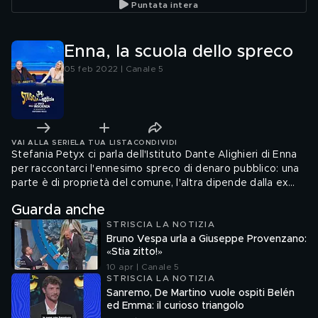
Puntata intera
Enna, la scuola dello spreco
05 feb 2022 | Canale 5
VAI ALLA SERIE
LA TUA LISTA
CONDIVIDI
Stefania Petyx ci parla dell'Istituto Dante Alighieri di Enna
per raccontarci l'ennesimo spreco di denaro pubblico: una
parte è di proprietà del comune, l'altra dipende dalla ex
provincia. Per rendere la struttura antisismica è stato
Guarda anche
speso più di un milione tra il 2016 e il 2018, ma da allora
STRISCIA LA NOTIZIA
tutto è fermo e lo stabile è stato vandalizzato
Bruno Vespa urla a Giuseppe Provenzano:
«Stia zitto!»
10 apr | Canale 5
STRISCIA LA NOTIZIA
Sanremo, De Martino vuole ospiti Belén
ed Emma: il curioso triangolo