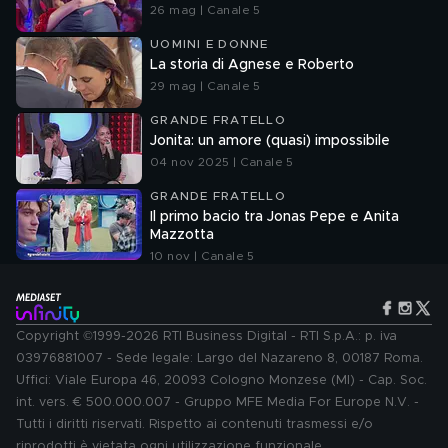
26 mag | Canale 5
UOMINI E DONNE
La storia di Agnese e Roberto
29 mag | Canale 5
GRANDE FRATELLO
Jonita: un amore (quasi) impossibile
04 nov 2025 | Canale 5
GRANDE FRATELLO
Il primo bacio tra Jonas Pepe e Anita
Mazzotta
10 nov | Canale 5
Copyright ©1999-2026 RTI Business Digital - RTI S.p.A.: p. iva
03976881007 - Sede legale: Largo del Nazareno 8, 00187 Roma.
Uffici: Viale Europa 46, 20093 Cologno Monzese (MI) - Cap. Soc.
int. vers. € 500.000.007 - Gruppo MFE Media For Europe N.V. -
Tutti i diritti riservati. Rispetto ai contenuti trasmessi e/o
riprodotti è vietata ogni utilizzazione funzionale