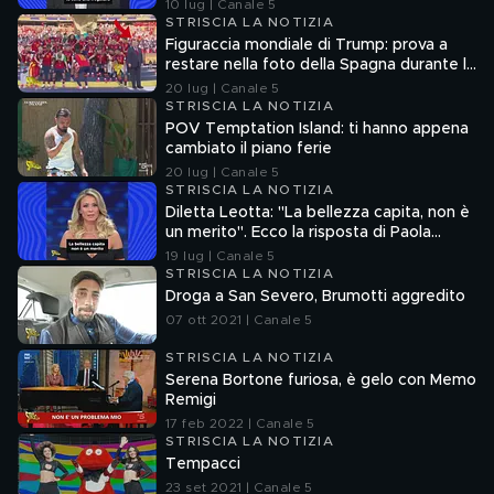
10 lug | Canale 5
STRISCIA LA NOTIZIA
Figuraccia mondiale di Trump: prova a
restare nella foto della Spagna durante la
premiazione
20 lug | Canale 5
STRISCIA LA NOTIZIA
POV Temptation Island: ti hanno appena
cambiato il piano ferie
20 lug | Canale 5
STRISCIA LA NOTIZIA
Diletta Leotta: "La bellezza capita, non è
un merito". Ecco la risposta di Paola
Ferrari
19 lug | Canale 5
STRISCIA LA NOTIZIA
Droga a San Severo, Brumotti aggredito
07 ott 2021 | Canale 5
STRISCIA LA NOTIZIA
Serena Bortone furiosa, è gelo con Memo
Remigi
17 feb 2022 | Canale 5
STRISCIA LA NOTIZIA
Tempacci
23 set 2021 | Canale 5