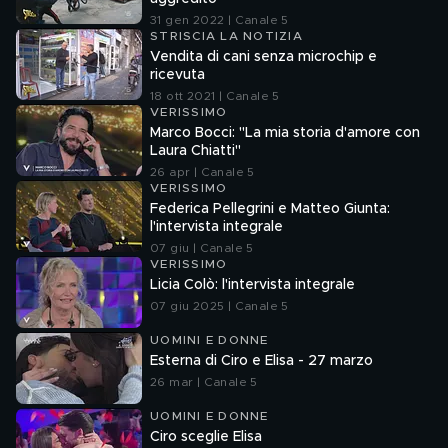
31 gen 2022 | Canale 5
STRISCIA LA NOTIZIA
Vendita di cani senza microchip e
ricevuta
18 ott 2021 | Canale 5
VERISSIMO
Marco Bocci: "La mia storia d'amore con
Laura Chiatti"
26 apr | Canale 5
VERISSIMO
Federica Pellegrini e Matteo Giunta:
l'intervista integrale
07 giu | Canale 5
VERISSIMO
Licia Colò: l'intervista integrale
07 giu 2025 | Canale 5
UOMINI E DONNE
Esterna di Ciro e Elisa - 27 marzo
26 mar | Canale 5
UOMINI E DONNE
Ciro sceglie Elisa