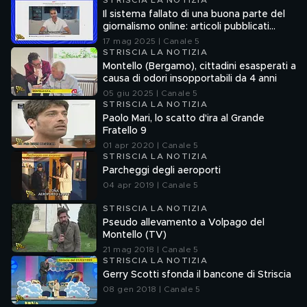
STRISCIA LA NOTIZIA
Il sistema fallato di una buona parte del
giornalismo online: articoli pubblicati
senza la verifica delle fonti
17 mag 2025 | Canale 5
STRISCIA LA NOTIZIA
Montello (Bergamo), cittadini esasperati a
causa di odori insopportabili da 4 anni
05 giu 2025 | Canale 5
STRISCIA LA NOTIZIA
Paolo Mari, lo scatto d'ira al Grande
Fratello 9
01 apr 2020 | Canale 5
STRISCIA LA NOTIZIA
Parcheggi degli aeroporti
04 apr 2019 | Canale 5
STRISCIA LA NOTIZIA
Pseudo allevamento a Volpago del
Montello (TV)
21 mag 2018 | Canale 5
STRISCIA LA NOTIZIA
Gerry Scotti sfonda il bancone di Striscia
08 gen 2018 | Canale 5