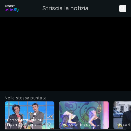
Striscia la notizia
Nella stessa puntata
Entrata in studio di
Ficarra e Picone
Auricolari inesistenti
Intesa r