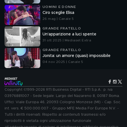
UOMINI E DONNE
Ciro sceglie Elisa
26 mag | Canale 5
GRANDE FRATELLO
Un'apparizione a luci spente
31 ott 2025 | Mediaset Extra
GRANDE FRATELLO
Jonita: un amore (quasi) impossibile
04 nov 2025 | Canale 5
Copyright ©1999-2026 RTI Business Digital - RTI S.p.A.: p. iva
03976881007 - Sede legale: Largo del Nazareno 8, 00187 Roma.
Uffici: Viale Europa 46, 20093 Cologno Monzese (MI) - Cap. Soc.
int. vers. € 500.000.007 - Gruppo MFE Media For Europe N.V. -
Tutti i diritti riservati. Rispetto ai contenuti trasmessi e/o
riprodotti è vietata ogni utilizzazione funzionale