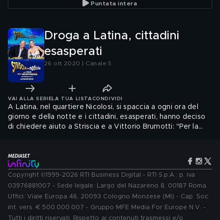
Puntata intera
Droga a Latina, cittadini
esasperati
26 ott 2020 | Canale 5
VAI ALLA SERIE
LA TUA LISTA
CONDIVIDI
A Latina, nel quartiere Nicolosi, si spaccia a ogni ora del
giorno e della notte e i cittadini, esasperati, hanno deciso
di chiedere aiuto a Striscia e a Vittorio Brumotti: "Per la
paura non si può più uscire di casa: diventa un vero e
proprio coprifuoco. Siamo stanchi!". Il nostro inviato è
andato a riappropriarsi del territorio in compagnia delle
forze dell'ordine
Copyright ©1999-2026 RTI Business Digital - RTI S.p.A.: p. iva
03976881007 - Sede legale: Largo del Nazareno 8, 00187 Roma.
Uffici: Viale Europa 46, 20093 Cologno Monzese (MI) - Cap. Soc.
int. vers. € 500.000.007 - Gruppo MFE Media For Europe N.V. -
Tutti i diritti riservati. Rispetto ai contenuti trasmessi e/o