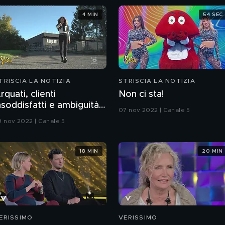
4 MIN
54 SEC
TRISCIA LA NOTIZIA
STRISCIA LA NOTIZIA
rquati, clienti
Non ci sta!
nsoddisfatti e ambiguità
07 nov 2022 | Canale 5
on le finanziarie
9 nov 2022 | Canale 5
18 MIN
20 MIN
ERISSIMO
VERISSIMO