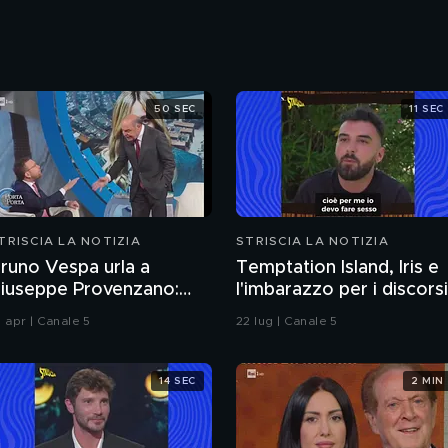
50 SEC
11 SEC
TRISCIA LA NOTIZIA
STRISCIA LA NOTIZIA
runo Vespa urla a
Temptation Island, Iris e
iuseppe Provenzano:
l'imbarazzo per i discorsi
Stia zitto!»
del fidanzato Andrea sul
0 apr | Canale 5
22 lug | Canale 5
sesso
14 SEC
2 MIN