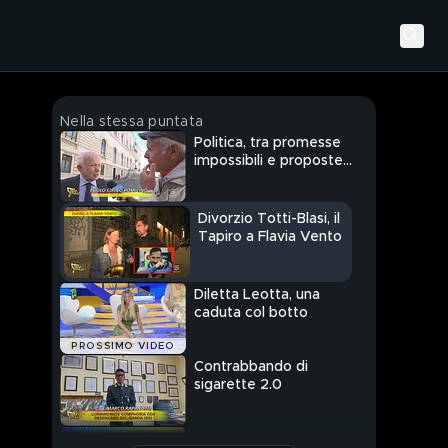
Nella stessa puntata
Politica, tra promesse
impossibili e proposte
irrinunciabili
Divorzio Totti-Blasi, il
Tapiro a Flavia Vento
Diletta Leotta, una
caduta col botto
PROSSIMO VIDEO
Contrabbando di
sigarette 2.0
Striscia tra poco