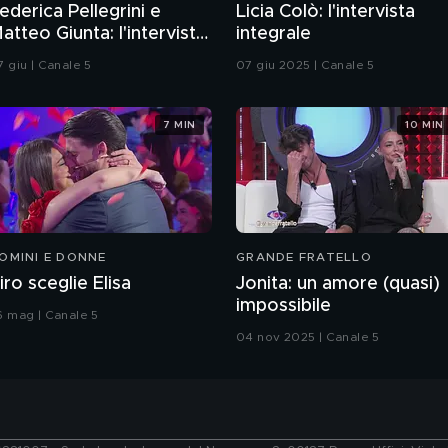
ederica Pellegrini e
Licia Colò: l'intervista
atteo Giunta: l'intervista
integrale
ntegrale
7 giu | Canale 5
07 giu 2025 | Canale 5
7 MIN
10 MIN
OMINI E DONNE
GRANDE FRATELLO
iro sceglie Elisa
Jonita: un amore (quasi)
impossibile
6 mag | Canale 5
04 nov 2025 | Canale 5