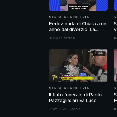
STRISCIA LA NOTIZIA
S
Fedez parla di Chiara a un
S
anno dal divorzio. La
vu
reazione della Ferragni
E
18 lug | Canale 5
10
3 MIN
STRISCIA LA NOTIZIA
S
Il finto funerale di Paolo
S
Pazzaglia: arriva Lucci
M
d
17 ott 2022 | Canale 5
1