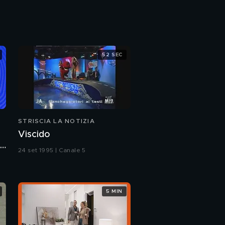
Luce e gas alle stelle,
la canzone che "fa
impazzire"
52 SEC
Politici su TikTok, che
fine hanno fatto
STRISCIA LA NOTIZIA
Viscido
24 set 1995 | Canale 5
5 MIN