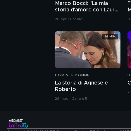
Marco Bocci: "La mia
F
storia d'amore con Laura
M
Chiatti"
i
26 apr | Canale 5
0
16 MIN
UOMINI E DONNE
U
La storia di Agnese e
C
Roberto
2
29 mag | Canale 5