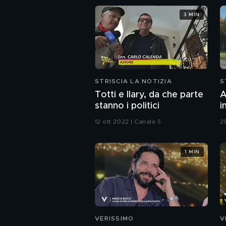
3 MIN
STRISCIA LA NOTIZIA
S
Totti e Ilary, da che parte
A
stanno i politici
i
c
12 ott 2022 | Canale 5
2
1 MIN
VERISSIMO
V