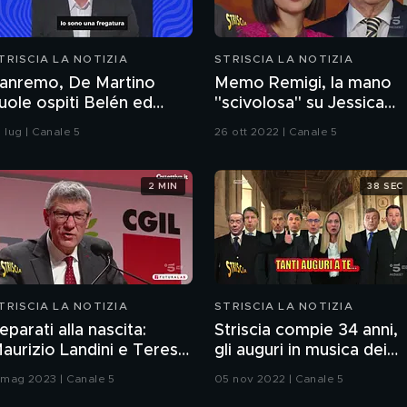
TRISCIA LA NOTIZIA
STRISCIA LA NOTIZIA
anremo, De Martino
Memo Remigi, la mano
ole ospiti Belén ed
"scivolosa" su Jessica
mma: il curioso triangolo
Morlacchi
 lug | Canale 5
26 ott 2022 | Canale 5
2 MIN
38 SEC
TRISCIA LA NOTIZIA
STRISCIA LA NOTIZIA
eparati alla nascita:
Striscia compie 34 anni,
aurizio Landini e Teresa
gli auguri in musica dei
ei Legnanesi
politici
1 mag 2023 | Canale 5
05 nov 2022 | Canale 5