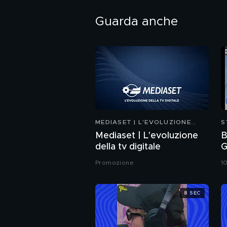
Guarda anche
MEDIASET | L'EVOLUZIONE
S
DELLA TV DIGITALE
Mediaset | L'evoluzione
B
della tv digitale
G
«
Promozione
1
8 SEC