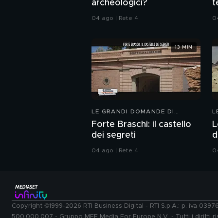
archeologici?
t
04 ago | Rete 4
0
13 MIN
LE GRANDI DOMANDE DI
L
FREEDOM
F
Forte Braschi: il castello
L
dei segreti
d
04 ago | Rete 4
0
Copyright ©1999-2026 RTI Business Digital - RTI S.p.A.: p. iva 039
500.000.007 - Gruppo MFE Media For Europe N.V. - Tutti i diritti ris