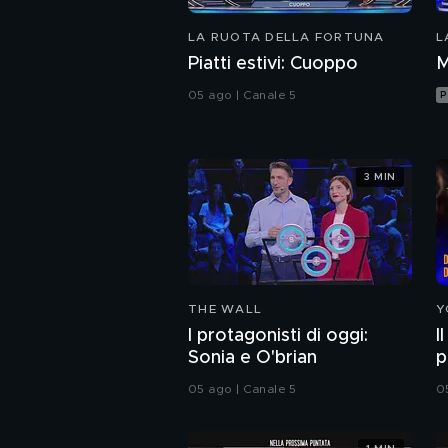
LA RUOTA DELLA FORTUNA
L
Piatti estivi: Cuoppo
M
05 ago | Canale 5
P
3 MIN
THE WALL
Y
I protagonisti di oggi:
I
Sonia e O'brian
p
05 ago | Canale 5
05