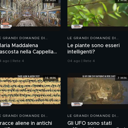
18 MIN
2 MIN
E GRANDI DOMANDE DI
LE GRANDI DOMANDE DI
REEDOM
FREEDOM
aria Maddalena
Le piante sono esseri
ascosta nella Cappella
intelligenti?
istina?
4 ago | Rete 4
04 ago | Rete 4
16 MIN
7 MIN
E GRANDI DOMANDE DI
LE GRANDI DOMANDE DI
REEDOM
FREEDOM
racce aliene in antichi
Gli UFO sono stati