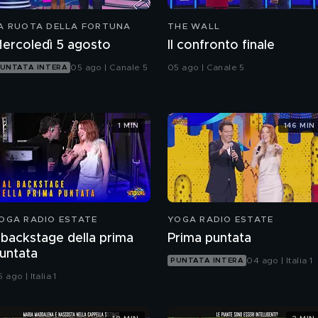
A RUOTA DELLA FORTUNA
THE WALL
ercoledì 5 agosto
Il confronto finale
05 ago | Canale 5
05 ago | Canale 5
UNTATA INTERA
1 MIN
146 MIN
OGA RADIO ESTATE
YOGA RADIO ESTATE
l backstage della prima
Prima puntata
untata
04 ago | Italia 1
PUNTATA INTERA
 ago | Italia 1