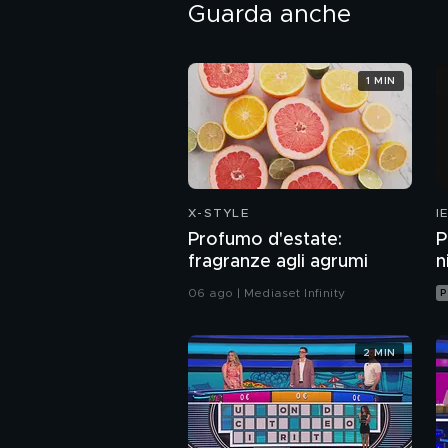
Guarda anche
1 MIN
X-STYLE
I
Profumo d'estate:
P
fragranze agli agrumi
n
06 ago | Mediaset Infinity
P
2 MIN