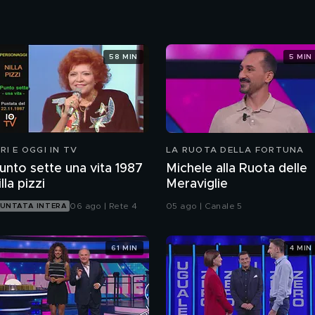
58 MIN
5 MIN
ERI E OGGI IN TV
LA RUOTA DELLA FORTUNA
unto sette una vita 1987
Michele alla Ruota delle
illa pizzi
Meraviglie
06 ago | Rete 4
05 ago | Canale 5
UNTATA INTERA
61 MIN
4 MIN