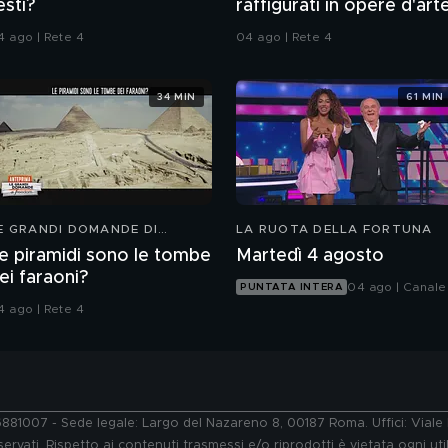
esti?
raffigurati in opere d'art
4 ago | Rete 4
04 ago | Rete 4
34 MIN
61 MIN
E GRANDI DOMANDE DI
LA RUOTA DELLA FORTUNA
REEDOM
e piramidi sono le tombe
Martedì 4 agosto
ei faraoni?
04 ago | Canale
PUNTATA INTERA
4 ago | Rete 4
76881007 - Sede legale: Largo del Nazareno 8, 00187 Roma. Uffici: Vial
ervati. Rispetto ai contenuti trasmessi e/o riprodotti è vietata ogni uti