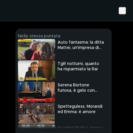
Nella stessa puntata
Auto fantasma: la ditta
Mattei, un'impresa di
famiglia
TgR notturni, quanto
ha risparmiato la Rai
Serena Bortone
furiosa, è gelo con
Memo Remigi
Spetteguless, Morandi
ed Emma: è amore
Incontro Putin-Lavrov, i