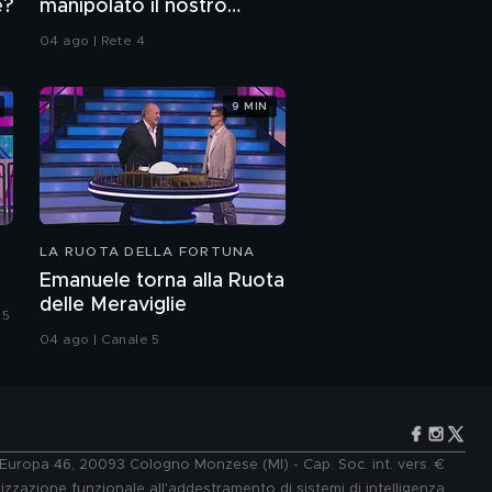
e?
manipolato il nostro
DNA?
04 ago | Rete 4
9 MIN
LA RUOTA DELLA FORTUNA
Emanuele torna alla Ruota
delle Meraviglie
 5
04 ago | Canale 5
e Europa 46, 20093 Cologno Monzese (MI) - Cap. Soc. int. vers. €
lizzazione funzionale all'addestramento di sistemi di intelligenza