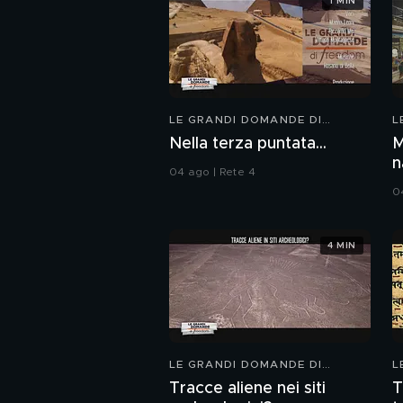
1 MIN
LE GRANDI DOMANDE DI
L
FREEDOM
F
Nella terza puntata...
M
n
04 ago | Rete 4
S
0
4 MIN
LE GRANDI DOMANDE DI
L
FREEDOM
F
Tracce aliene nei siti
T