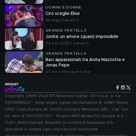
UOMINI E DONNE
Ciro sceglie Elisa
26 mag | Canale 5
GRANDE FRATELLO
Jonita: un amore (quasi) impossibile
04 nov 2025 | Canale 5
GRANDE FRATELLO
Baci appassionati tra Anita Mazzotta e
Jonas Pepe
07 nov | Mediaset Extra
Copyright ©1999-2026 RTI Business Digital - RTI S.p.A.: p. iva
03976881007 - Sede legale: Largo del Nazareno 8, 00187 Roma.
Uffici: Viale Europa 46, 20093 Cologno Monzese (MI) - Cap. Soc.
int. vers. € 500.000.007 - Gruppo MFE Media For Europe N.V. -
Tutti i diritti riservati. Rispetto ai contenuti trasmessi e/o
riprodotti è vietata ogni utilizzazione funzionale