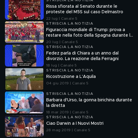
STRISCIA LA NOTIZIA
Rissa sfiorata al Senato durante le
proteste del M5S sul caso Delmastro
22 lug | Canale 5
STRISCIA LA NOTIZIA
Figuraccia mondiale di Trump: prova a
restare nella foto della Spagna durante la
premiazione
20 lug | Canale 5
STRISCIA LA NOTIZIA
Fedez parla di Chiara a un anno dal
divorzio. La reazione della Ferragni
18 lug | Canale 5
STRISCIA LA NOTIZIA
Ricostruzione a L'Aquila
04 giu 2019 | Canale 5
STRISCIA LA NOTIZIA
Barbara d'Urso, la gonna birichina durante
la diretta
18 mar 2019 | Canale 5
STRISCIA LA NOTIZIA
Ciao Darwin a I Nuovi Mostri
28 mag 2019 | Canale 5