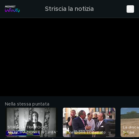
Striscia la notizia
Nella stessa puntata
STRISCIA TRA POCO:
La discar
ANTICIPAZIONI E NOVITA'
Il Vespone scatenato
Sicilia