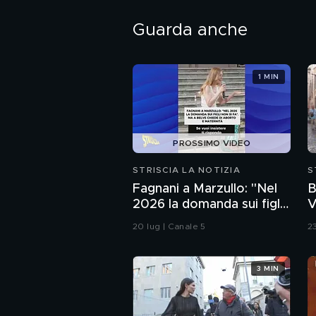
Guarda anche
1 MIN
PROSSIMO VIDEO
STRISCIA LA NOTIZIA
S
Fagnani a Marzullo: "Nel
B
2026 la domanda sui figli
V
non si fa". Ma a Belve
20 lug | Canale 5
2
chiede di aborto e
maternità
3 MIN