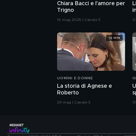
Chiara Bacci e l'amore per
L
Trigno
i
10 mag 2025 | Canale 5
0
16 MIN
UOMINI E DONNE
G
La storia di Agnese e
U
Roberto
s
29 mag | Canale 5
3