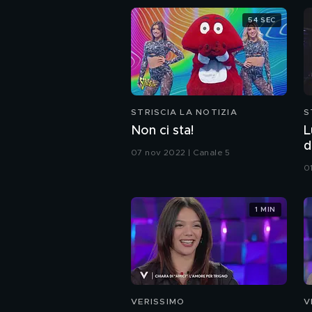
54 SEC
STRISCIA LA NOTIZIA
S
Non ci sta!
L
d
07 nov 2022 | Canale 5
c
0
1 MIN
VERISSIMO
V