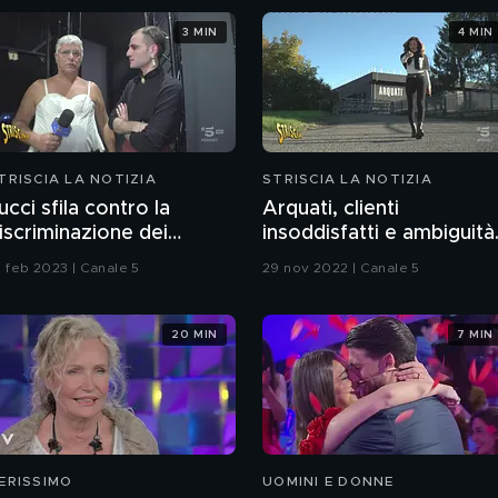
3 MIN
4 MIN
TRISCIA LA NOTIZIA
STRISCIA LA NOTIZIA
ucci sfila contro la
Arquati, clienti
iscriminazione dei
insoddisfatti e ambiguità
apezzoli femminili
con le finanziarie
1 feb 2023 | Canale 5
29 nov 2022 | Canale 5
20 MIN
7 MIN
ERISSIMO
UOMINI E DONNE