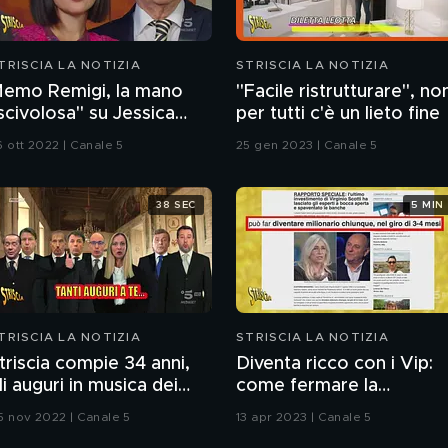
TRISCIA LA NOTIZIA
STRISCIA LA NOTIZIA
emo Remigi, la mano
"Facile ristrutturare", no
scivolosa" su Jessica
per tutti c'è un lieto fine
orlacchi
6 ott 2022 | Canale 5
25 gen 2023 | Canale 5
38 SEC
5 MIN
TRISCIA LA NOTIZIA
STRISCIA LA NOTIZIA
triscia compie 34 anni,
Diventa ricco con i Vip:
li auguri in musica dei
come fermare la
olitici
pubblicità ingannevole
5 nov 2022 | Canale 5
13 apr 2023 | Canale 5