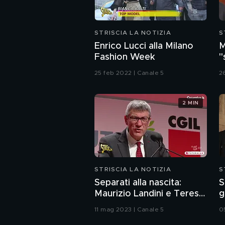
STRISCIA LA NOTIZIA
S
Enrico Lucci alla Milano
M
Fashion Week
"
M
25 feb 2022 | Canale 5
2
2 MIN
STRISCIA LA NOTIZIA
S
Separati alla nascita:
S
Maurizio Landini e Teresa
g
dei Legnanesi
p
11 mag 2023 | Canale 5
0