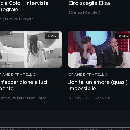
icia Colò: l'intervista
Ciro sceglie Elisa
ntegrale
26 mag | Canale 5
7 giu 2025 | Canale 5
2 MIN
10 MIN
RANDE FRATELLO
GRANDE FRATELLO
n'apparizione a luci
Jonita: un amore (quasi)
pente
impossibile
1 ott 2025 | Mediaset Extra
04 nov 2025 | Canale 5