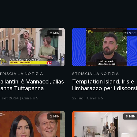
2 MIN
11 SEC
TRISCIA LA NOTIZIA
STRISCIA LA NOTIZIA
allantini è Vannacci, alias
Temptation Island, Iris e
anna Tuttapanna
l'imbarazzo per i discorsi
del fidanzato Andrea sul
3 set 2024 | Canale 5
22 lug | Canale 5
sesso
2 MIN
5 MIN