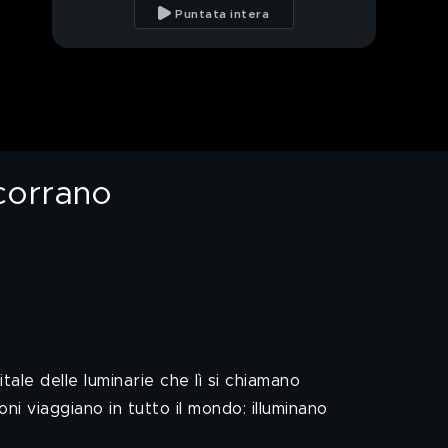
scontrini dell'Agenzia
Puntata intera
delle entrate Roma 6
Lingua italiana e made
in Italy: chi li
proteggerà?
Chi è l'orso più
pericoloso della
politica italiana?
Scorrano
Sansoni, i guerrieri
dell'ambiente con le
idee un po' confuse
Cittadinanza a punti,
l'Italia è pronta per il
sistema cinese?
Roma Termini, la Sala
Blu non ha bagno. Il
ministro: entro l'anno ci
tale delle luminarie che lì si chiamano
sarà
ni viaggiano in tutto il mondo: illuminano
Michelle e le polpette
per Gerry