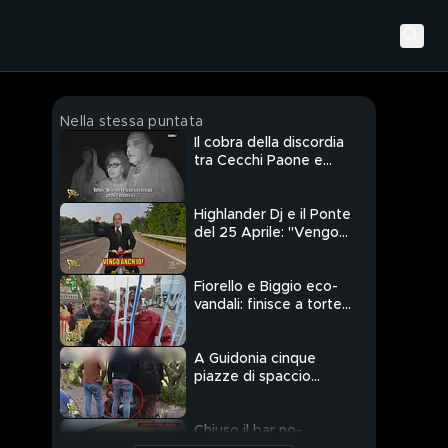
Nella stessa puntata
Il cobra della discordia
tra Cecchi Paone e
Caldonazzo
Highlander Dj e il Ponte
del 25 Aprile: "Vengo
anch'io!"
Fiorello e Biggio eco-
vandali: finisce a torte
in faccia
A Guidonia cinque
piazze di spaccio
difese con i coltelli
Chiuso il bar no-