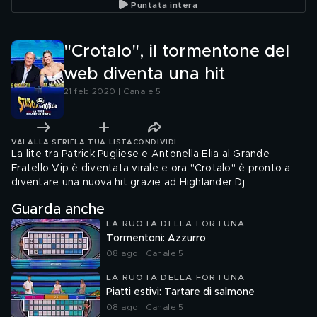
Puntata intera
"Crotalo", il tormentone del
web diventa una hit
21 feb 2020 | Canale 5
VAI ALLA SERIE
LA TUA LISTA
CONDIVIDI
La lite tra Patrick Pugliese e Antonella Elia al Grande
Fratello Vip è diventata virale e ora "Crotalo" è pronto a
diventare una nuova hit grazie ad Highlander Dj
Guarda anche
LA RUOTA DELLA FORTUNA
Tormentoni: Azzurro
08 ago | Canale 5
LA RUOTA DELLA FORTUNA
Piatti estivi: Tartare di salmone
08 ago | Canale 5