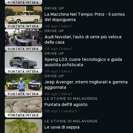
PUNTATA INTERA
DRIVE UP
La Macchina Nel Tempo: Prinz - Il sorriso
del dopoguerra
08 ago | Italia 1
PUNTATA INTERA
DRIVE UP
Audi Nuvolari, l'auto di serie più veloce
della casa
08 ago | Italia 1
PUNTATA INTERA
DRIVE UP
Xpeng L03, cuore tecnologico e guida
assistita sofisticata
08 ago | Italia 1
PUNTATA INTERA
DRIVE UP
Jeep Avenger, interni migliorati e gamma
aggiornata
08 ago | Italia 1
PUNTATA INTERA
LE STORIE DI MELAVERDE
Puntata dell'8 agosto
08 ago | Canale 5
PUNTATA INTERA
LE STORIE DI MELAVERDE
Le uova di seppia