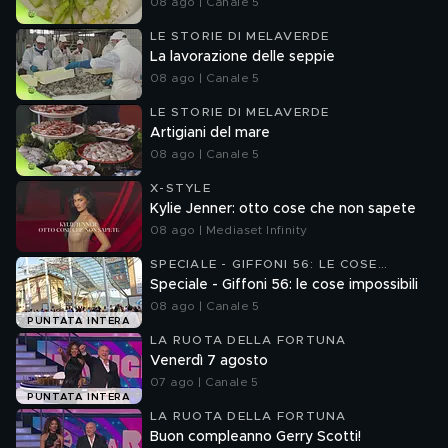
08 ago | Canale 5
LE STORIE DI MELAVERDE
La lavorazione delle seppie
08 ago | Canale 5
LE STORIE DI MELAVERDE
Artigiani del mare
08 ago | Canale 5
X-STYLE
Kylie Jenner: otto cose che non sapete
08 ago | Mediaset Infinity
SPECIALE - GIFFONI 56: LE COSE
IMPOSSIBILI
Speciale - Giffoni 56: le cose impossibili
08 ago | Canale 5
PUNTATA INTERA
LA RUOTA DELLA FORTUNA
Venerdì 7 agosto
07 ago | Canale 5
PUNTATA INTERA
LA RUOTA DELLA FORTUNA
Buon compleanno Gerry Scotti!