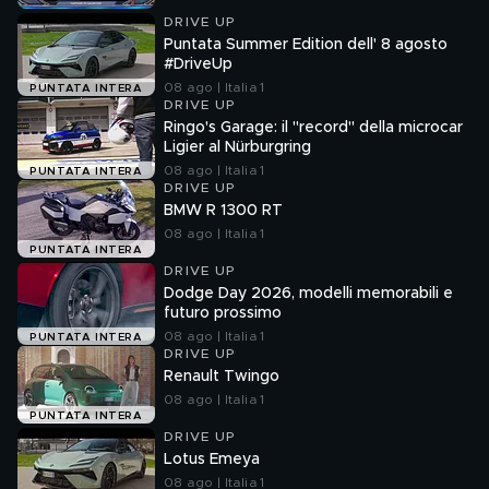
DRIVE UP
Puntata Summer Edition dell' 8 agosto
#DriveUp
08 ago | Italia 1
PUNTATA INTERA
DRIVE UP
Ringo's Garage: il "record" della microcar
Ligier al Nürburgring
08 ago | Italia 1
PUNTATA INTERA
DRIVE UP
BMW R 1300 RT
08 ago | Italia 1
PUNTATA INTERA
DRIVE UP
Dodge Day 2026, modelli memorabili e
futuro prossimo
08 ago | Italia 1
PUNTATA INTERA
DRIVE UP
Renault Twingo
08 ago | Italia 1
PUNTATA INTERA
DRIVE UP
Lotus Emeya
08 ago | Italia 1