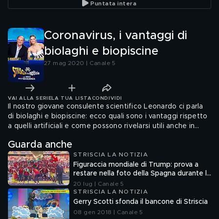
Puntata intera
Coronavirus, i vantaggi di
biolaghi e biopiscine
27 mag 2020 | Canale 5
VAI ALLA SERIE
LA TUA LISTA
CONDIVIDI
Il nostro giovane consulente scientifico Leonardo ci parla
di biolaghi e biopiscine: ecco quali sono i vantaggi rispetto
a quelli artificiali e come possono rivelarsi utili anche in
tempi di Coronavirus
Guarda anche
STRISCIA LA NOTIZIA
Figuraccia mondiale di Trump: prova a
restare nella foto della Spagna durante la
premiazione
20 lug | Canale 5
STRISCIA LA NOTIZIA
Gerry Scotti sfonda il bancone di Striscia
08 gen 2018 | Canale 5