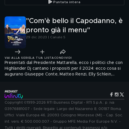
Puntata intera
"Com'è bello il Capodanno, è
pronto già il menu"
29 dic 2023 | Canale 5
VAI ALLA SERIE
LA TUA LISTA
CONDIVIDI
Presentati dal Presidente Mattarella, ecco i politici che con
Highlander Dj cantano i propositi per il 2024: ecco cosa si
augurano Giuseppe Conte, Matteo Renzi, Elly Schlein,
Matteo Salvini, Giorgia Meloni sulle note di "Tanti auguri" di
Raffaella Carrà
Copyright ©1999-2026 RTI Business Digital - RTI S.p.A.: p. iva
03976881007 - Sede legale: Largo del Nazareno 8, 00187 Roma.
Uffici: Viale Europa 46, 20093 Cologno Monzese (MI) - Cap. Soc.
int. vers. € 500.000.007 - Gruppo MFE Media For Europe N.V. -
Tutti i diritti riservati. Rispetto ai contenuti trasmessi e/o