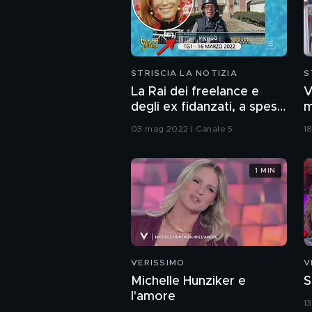
STRISCIA LA NOTIZIA
S
La Rai dei freelance e
V
degli ex fidanzati, a spese
m
nostre
03 mag 2022 | Canale 5
18
1 MIN
VERISSIMO
V
Michelle Hunziker e
S
l'amore
1