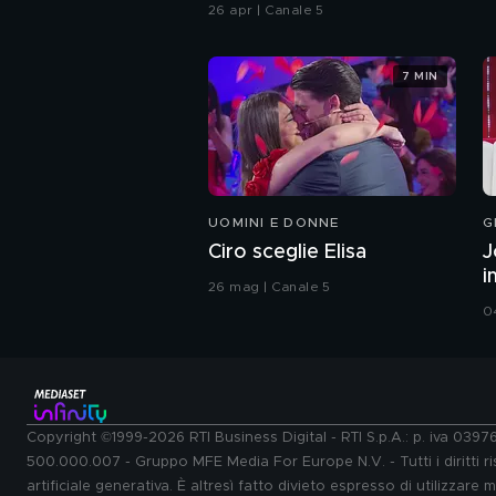
26 apr | Canale 5
7 MIN
UOMINI E DONNE
G
Ciro sceglie Elisa
J
i
26 mag | Canale 5
0
Copyright ©1999-2026 RTI Business Digital - RTI S.p.A.: p. iva 039
500.000.007 - Gruppo MFE Media For Europe N.V. - Tutti i diritti ris
artificiale generativa. È altresì fatto divieto espresso di utilizzare