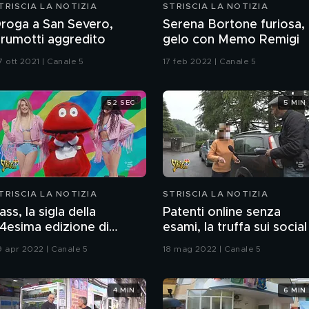
TRISCIA LA NOTIZIA
STRISCIA LA NOTIZIA
roga a San Severo,
Serena Bortone furiosa,
rumotti aggredito
gelo con Memo Remigi
7 ott 2021 | Canale 5
17 feb 2022 | Canale 5
52 SEC
5 MIN
TRISCIA LA NOTIZIA
STRISCIA LA NOTIZIA
ass, la sigla della
Patenti online senza
4esima edizione di
esami, la truffa sui social
triscia
9 apr 2022 | Canale 5
18 mag 2022 | Canale 5
4 MIN
6 MIN