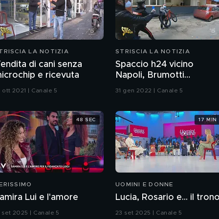
TRISCIA LA NOTIZIA
STRISCIA LA NOTIZIA
endita di cani senza
Spaccio h24 vicino
icrochip e ricevuta
Napoli, Brumotti
aggredito
 ott 2021 | Canale 5
31 gen 2022 | Canale 5
48 SEC
17 MIN
ERISSIMO
UOMINI E DONNE
amira Lui e l'amore
Lucia, Rosario e... il tron
3 set 2025 | Canale 5
23 set 2025 | Canale 5