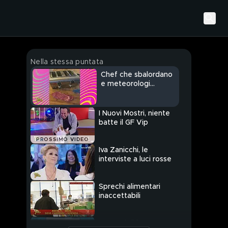
Nella stessa puntata
Chef che sbalordano
e meteorologi
improbabili
I Nuovi Mostri, niente
batte il GF Vip
PROSSIMO VIDEO
Iva Zanicchi, le
interviste a luci rosse
Sprechi alimentari
inaccettabili
Annunci di lavoro