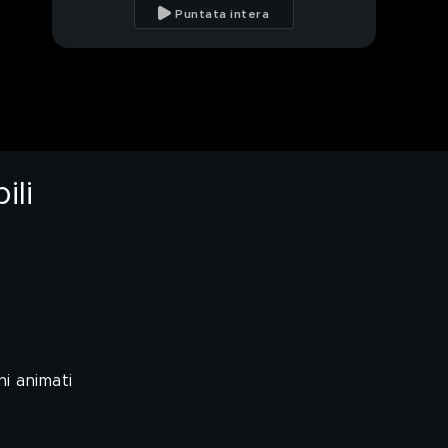
improbabili e altri
Puntata intera
strafalcioni
Un selfie contro la
mafia, ritorno a S.
Giuseppe Jato
Cop26, che satira tira
ili
La truffa della legna da
ardere colpisce ancora
Striscia tra poco
Qualità dell'aria,
Laudadio dal
ni animati
sottosegretario Costa
Vespone international,
punzecchiato Joe