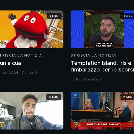
1 MIN
11 SEC
TRISCIA LA NOTIZIA
STRISCIA LA NOTIZIA
un a cua
Temptation Island, Iris e
l'imbarazzo per i discorsi
3 set 2024 | Canale 5
del fidanzato Andrea sul
22 lug | Canale 5
sesso
6 MIN
2 MIN