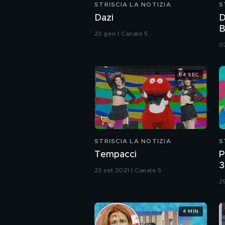
STRISCIA LA NOTIZIA
S
Dazi
D
B
23 gen | Canale 5
0
54 SEC
STRISCIA LA NOTIZIA
S
Tempacci
P
3
23 set 2021 | Canale 5
S
2
4 MIN