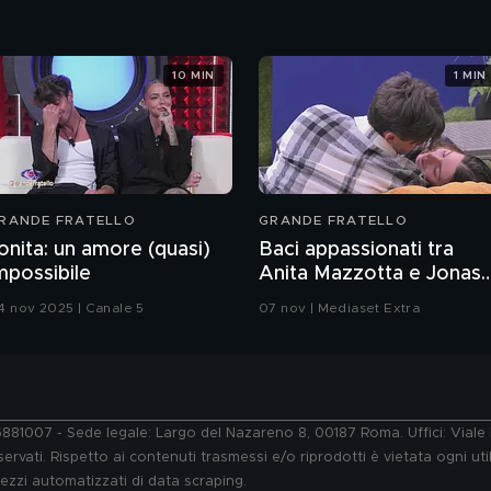
10 MIN
1 MIN
RANDE FRATELLO
GRANDE FRATELLO
onita: un amore (quasi)
Baci appassionati tra
mpossibile
Anita Mazzotta e Jonas
Pepe
4 nov 2025 | Canale 5
07 nov | Mediaset Extra
76881007 - Sede legale: Largo del Nazareno 8, 00187 Roma. Uffici: Vial
ervati. Rispetto ai contenuti trasmessi e/o riprodotti è vietata ogni uti
 mezzi automatizzati di data scraping.