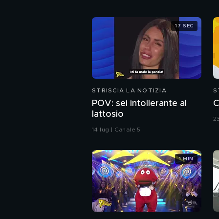
17 SEC
STRISCIA LA NOTIZIA
S
POV: sei intollerante al
C
lattosio
2
14 lug | Canale 5
1 MIN