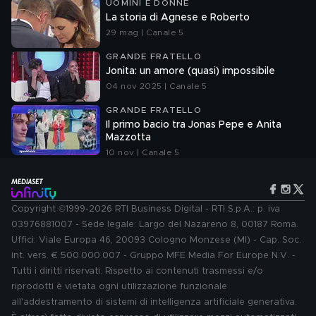
UOMINI E DONNE
La storia di Agnese e Roberto
29 mag | Canale 5
GRANDE FRATELLO
Jonita: un amore (quasi) impossibile
04 nov 2025 | Canale 5
GRANDE FRATELLO
Il primo bacio tra Jonas Pepe e Anita
Mazzotta
10 nov | Canale 5
Copyright ©1999-2026 RTI Business Digital - RTI S.p.A.: p. iva
03976881007 - Sede legale: Largo del Nazareno 8, 00187 Roma.
Uffici: Viale Europa 46, 20093 Cologno Monzese (MI) - Cap. Soc.
int. vers. € 500.000.007 - Gruppo MFE Media For Europe N.V. -
Tutti i diritti riservati. Rispetto ai contenuti trasmessi e/o
riprodotti è vietata ogni utilizzazione funzionale
all'addestramento di sistemi di intelligenza artificiale generativa.