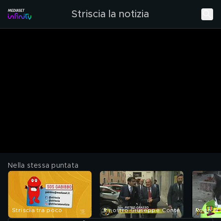
Striscia la notizia
Nella stessa puntata
Striscia tra poco
Il nostro Giuseppe Conte
Rogo al 