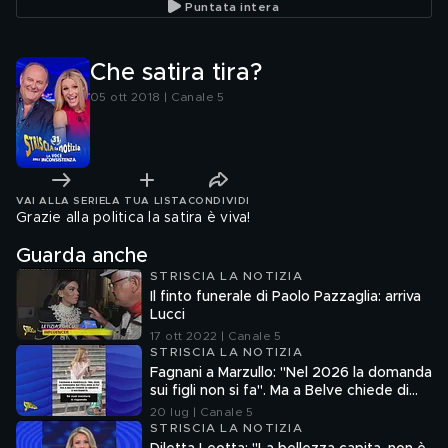
Puntata intera
Che satira tira?
05 ott 2018 | Canale 5
VAI ALLA SERIE
LA TUA LISTA
CONDIVIDI
Grazie alla politica la satira è viva!
Guarda anche
STRISCIA LA NOTIZIA
Il finto funerale di Paolo Pazzaglia: arriva
Lucci
17 ott 2022 | Canale 5
STRISCIA LA NOTIZIA
Fagnani a Marzullo: "Nel 2026 la domanda
sui figli non si fa". Ma a Belve chiede di
aborto e maternità
20 lug | Canale 5
STRISCIA LA NOTIZIA