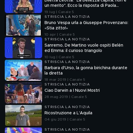
Diletta Leotta: "La bellezza capita, non è
un merito". Ecco la risposta di Paola
Ferrari
19 lug | Canale 5
STRISCIA LA NOTIZIA
Bruno Vespa urla a Giuseppe Provenzano:
«Stia zitto!»
10 apr | Canale 5
STRISCIA LA NOTIZIA
Sanremo, De Martino vuole ospiti Belén
ed Emma: il curioso triangolo
10 lug | Canale 5
STRISCIA LA NOTIZIA
Barbara d'Urso, la gonna birichina durante
la diretta
18 mar 2019 | Canale 5
STRISCIA LA NOTIZIA
Ciao Darwin a I Nuovi Mostri
28 mag 2019 | Canale 5
STRISCIA LA NOTIZIA
Ricostruzione a L'Aquila
04 giu 2019 | Canale 5
STRISCIA LA NOTIZIA