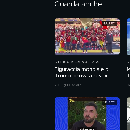
Guarda anche
17 SEC
STRISCIA LA NOTIZIA
S
Figuraccia mondiale di
M
Trump: prova a restare
T
nella foto della Spagna
c
20 lug | Canale 5
16
durante la premiazione
s
B
11 SEC