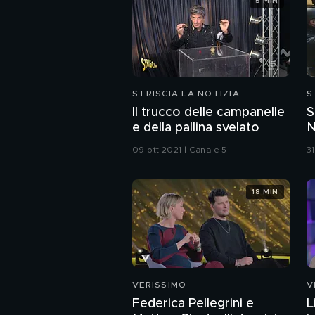
5 MIN
STRISCIA LA NOTIZIA
S
Il trucco delle campanelle
S
e della pallina svelato
N
a
09 ott 2021 | Canale 5
3
18 MIN
VERISSIMO
V
Federica Pellegrini e
L