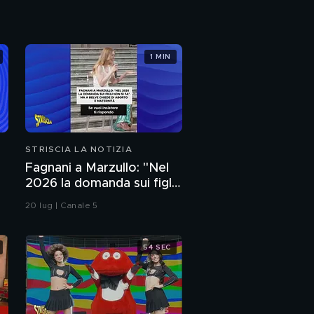
cambia?
PROSSIMO VIDEO
Draghi e le sanzioni alla
Russia
1 MIN
Roma, il sottopasso
pericoloso
STRISCIA LA NOTIZIA
Fagnani a Marzullo: "Nel
2026 la domanda sui figli
non si fa". Ma a Belve
20 lug | Canale 5
chiede di aborto e
maternità
54 SEC