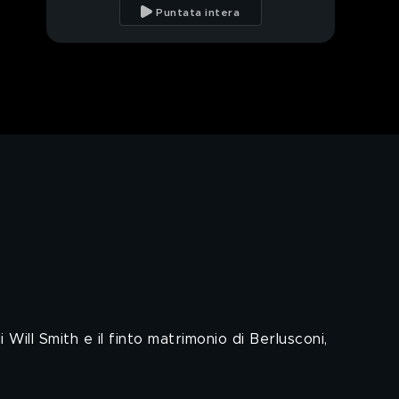
finalmente una
Puntata intera
consegna
Paesi, paesaggi…La
carta di Amalfi
Phishing, i messaggi a
cui stare attenti
Colombiagate,
Giuseppe Bono sapeva
della trattativa
Striscia tra poco
Caso Orsini e Russia,
che satira tira
Will Smith e il finto matrimonio di Berlusconi,
È finito lo stato
d'emergenza, cosa