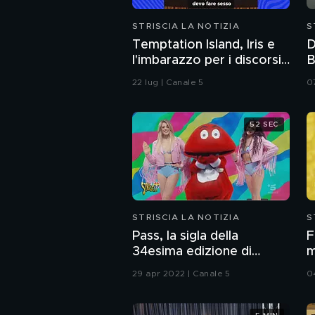
STRISCIA LA NOTIZIA
S
Temptation Island, Iris e
D
l'imbarazzo per i discorsi
B
del fidanzato Andrea sul
22 lug | Canale 5
0
sesso
52 SEC
STRISCIA LA NOTIZIA
S
Pass, la sigla della
F
34esima edizione di
m
Striscia
29 apr 2022 | Canale 5
0