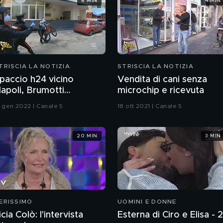
6 MIN
4 MIN
TRISCIA LA NOTIZIA
STRISCIA LA NOTIZIA
paccio h24 vicino
Vendita di cani senza
apoli, Brumotti
microchip e ricevuta
ggredito
1 gen 2022 | Canale 5
18 ott 2021 | Canale 5
20 MIN
3 MIN
ERISSIMO
UOMINI E DONNE
icia Colò: l'intervista
Esterna di Ciro e Elisa - 