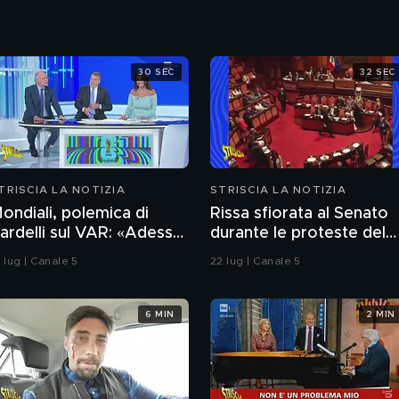
30 SEC
32 SEC
TRISCIA LA NOTIZIA
STRISCIA LA NOTIZIA
ondiali, polemica di
Rissa sfiorata al Senato
ardelli sul VAR: «Adesso
durante le proteste del
'è ma è peggio». Lo
M5S sul caso Delmastro
 lug | Canale 5
22 lug | Canale 5
cappellotto di
ellingham a Barco
6 MIN
2 MIN