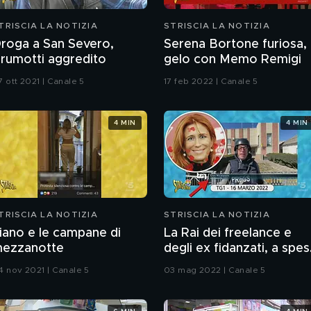
TRISCIA LA NOTIZIA
STRISCIA LA NOTIZIA
roga a San Severo,
Serena Bortone furiosa,
rumotti aggredito
gelo con Memo Remigi
7 ott 2021 | Canale 5
17 feb 2022 | Canale 5
4 MIN
4 MIN
TRISCIA LA NOTIZIA
STRISCIA LA NOTIZIA
iano e le campane di
La Rai dei freelance e
ezzanotte
degli ex fidanzati, a spe
nostre
4 nov 2021 | Canale 5
03 mag 2022 | Canale 5