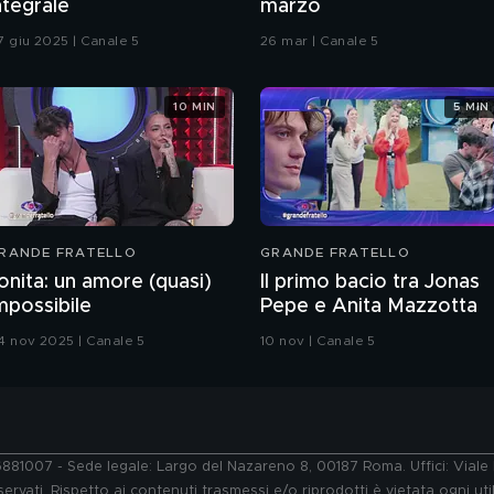
ntegrale
marzo
7 giu 2025 | Canale 5
26 mar | Canale 5
10 MIN
5 MIN
RANDE FRATELLO
GRANDE FRATELLO
onita: un amore (quasi)
Il primo bacio tra Jonas
mpossibile
Pepe e Anita Mazzotta
4 nov 2025 | Canale 5
10 nov | Canale 5
76881007 - Sede legale: Largo del Nazareno 8, 00187 Roma. Uffici: Vial
ervati. Rispetto ai contenuti trasmessi e/o riprodotti è vietata ogni uti