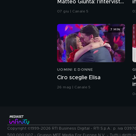
Matteo Giunta: l'intervista
i
integrale
07 giu | Canale 5
0
7 MIN
UOMINI E DONNE
G
Ciro sceglie Elisa
J
i
26 mag | Canale 5
0
Copyright ©1999-2026 RTI Business Digital - RTI S.p.A.: p. iva 039
500.000.007 - Gruppo MFE Media For Europe N.V. - Tutti i diritti ris