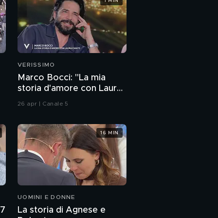
1 MIN
VERISSIMO
Marco Bocci: "La mia
storia d'amore con Laura
Chiatti"
26 apr | Canale 5
16 MIN
UOMINI E DONNE
27
La storia di Agnese e