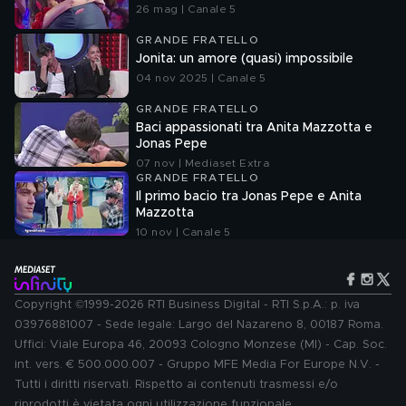
26 mag | Canale 5
GRANDE FRATELLO
Jonita: un amore (quasi) impossibile
04 nov 2025 | Canale 5
GRANDE FRATELLO
Baci appassionati tra Anita Mazzotta e
Jonas Pepe
07 nov | Mediaset Extra
GRANDE FRATELLO
Il primo bacio tra Jonas Pepe e Anita
Mazzotta
10 nov | Canale 5
Copyright ©1999-2026 RTI Business Digital - RTI S.p.A.: p. iva
03976881007 - Sede legale: Largo del Nazareno 8, 00187 Roma.
Uffici: Viale Europa 46, 20093 Cologno Monzese (MI) - Cap. Soc.
int. vers. € 500.000.007 - Gruppo MFE Media For Europe N.V. -
Tutti i diritti riservati. Rispetto ai contenuti trasmessi e/o
riprodotti è vietata ogni utilizzazione funzionale