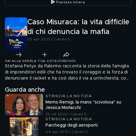
Puntata intera
Entrate
Caso Misuraca: la vita difficile
di chi denuncia la mafia
03 apr 2023 | Canale 5
VAI ALLA SERIE
LA TUA LISTA
CONDIVIDI
Stefania Petyx da Palermo racconta la storia della famiglia
di imprenditori edili che ha trovato il coraggio e la forza di
denunciare il racket e ha così dato il via a un'inchiesta, con
arresti, processi e condanne (e anche alcuni ergastoli). Ma lì
Guarda anche
sono iniziati problemi: prima minacce, anche piuttosto
STRISCIA LA NOTIZIA
pesanti, poi ci si è messa di mezzo la burocrazia. E così i
Memo Remigi, la mano "scivolosa" su
Misuraca non hanno ancora ricevuto il risarcimento per la
Jessica Morlacchi
loro denuncia: sarà la volta buona?
26 ott 2022 | Canale 5
STRISCIA LA NOTIZIA
Parcheggi degli aeroporti
04 apr 2019 | Canale 5