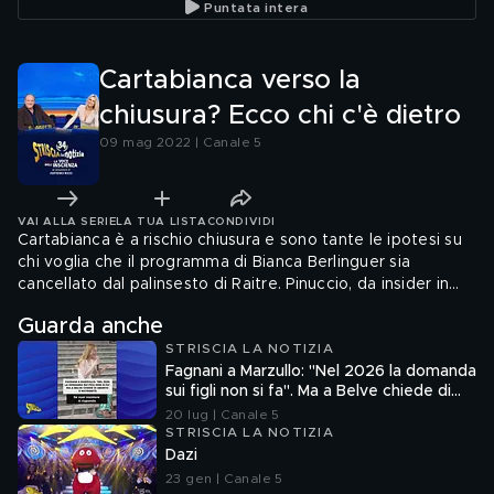
Puntata intera
Cartabianca verso la
chiusura? Ecco chi c'è dietro
09 mag 2022 | Canale 5
VAI ALLA SERIE
LA TUA LISTA
CONDIVIDI
Cartabianca è a rischio chiusura e sono tante le ipotesi su
chi voglia che il programma di Bianca Berlinguer sia
cancellato dal palinsesto di Raitre. Pinuccio, da insider in
qualità di inviato di Rai Scoglio 24, ci svela tutta la verità.
Guarda anche
Ecco perché il talk potrebbe non tornare la prossima
STRISCIA LA NOTIZIA
stagione
Fagnani a Marzullo: "Nel 2026 la domanda
sui figli non si fa". Ma a Belve chiede di
aborto e maternità
20 lug | Canale 5
STRISCIA LA NOTIZIA
Dazi
23 gen | Canale 5