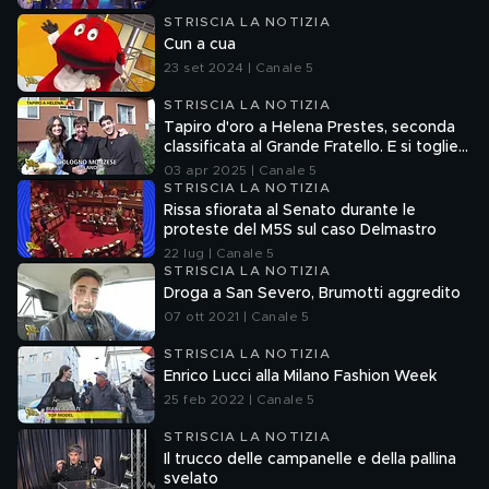
STRISCIA LA NOTIZIA
Cun a cua
23 set 2024 | Canale 5
STRISCIA LA NOTIZIA
Tapiro d'oro a Helena Prestes, seconda
classificata al Grande Fratello. E si toglie
qualche sassolino dalla scarpa...
03 apr 2025 | Canale 5
STRISCIA LA NOTIZIA
Rissa sfiorata al Senato durante le
proteste del M5S sul caso Delmastro
22 lug | Canale 5
STRISCIA LA NOTIZIA
Droga a San Severo, Brumotti aggredito
07 ott 2021 | Canale 5
STRISCIA LA NOTIZIA
Enrico Lucci alla Milano Fashion Week
25 feb 2022 | Canale 5
STRISCIA LA NOTIZIA
Il trucco delle campanelle e della pallina
svelato