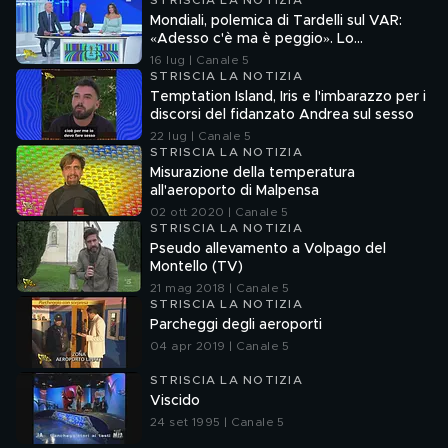
STRISCIA LA NOTIZIA
Mondiali, polemica di Tardelli sul VAR:
«Adesso c'è ma è peggio». Lo
scappellotto di Bellingham a Barco
16 lug | Canale 5
STRISCIA LA NOTIZIA
Temptation Island, Iris e l'imbarazzo per i
discorsi del fidanzato Andrea sul sesso
22 lug | Canale 5
STRISCIA LA NOTIZIA
Misurazione della temperatura
all'aeroporto di Malpensa
02 ott 2020 | Canale 5
STRISCIA LA NOTIZIA
Pseudo allevamento a Volpago del
Montello (TV)
21 mag 2018 | Canale 5
STRISCIA LA NOTIZIA
Parcheggi degli aeroporti
04 apr 2019 | Canale 5
STRISCIA LA NOTIZIA
Viscido
24 set 1995 | Canale 5