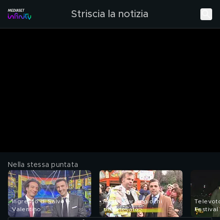
Striscia la notizia
Nella stessa puntata
Ingresso di Salvo e
Roma, parco giochi
Televoto
Valentino
smantellato
Festiva