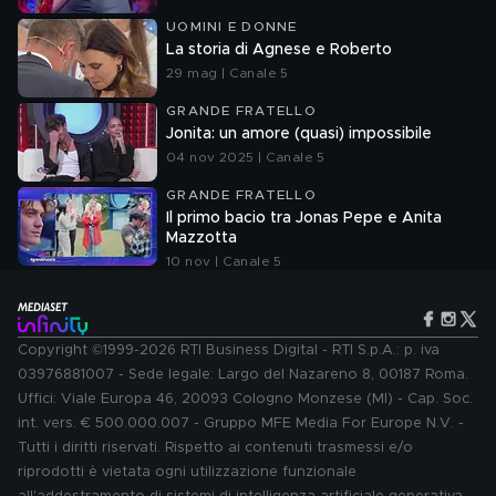
UOMINI E DONNE
La storia di Agnese e Roberto
29 mag | Canale 5
GRANDE FRATELLO
Jonita: un amore (quasi) impossibile
04 nov 2025 | Canale 5
GRANDE FRATELLO
Il primo bacio tra Jonas Pepe e Anita
Mazzotta
10 nov | Canale 5
Copyright ©1999-2026 RTI Business Digital - RTI S.p.A.: p. iva
03976881007 - Sede legale: Largo del Nazareno 8, 00187 Roma.
Uffici: Viale Europa 46, 20093 Cologno Monzese (MI) - Cap. Soc.
int. vers. € 500.000.007 - Gruppo MFE Media For Europe N.V. -
Tutti i diritti riservati. Rispetto ai contenuti trasmessi e/o
riprodotti è vietata ogni utilizzazione funzionale