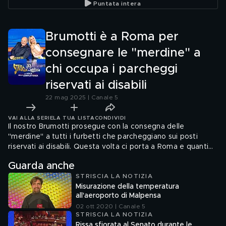
Puntata intera
curatrice del museo
Vittoria Ricci
Brumotti è a Roma per
consegnare le "merdine" a
chi occupa i parcheggi
riservati ai disabili
22 mag 2025 | Canale 5
VAI ALLA SERIE
LA TUA LISTA
CONDIVIDI
Il nostro Brumotti prosegue con la consegna delle
"merdine" a tutti i furbetti che parcheggiano sui posti
riservati ai disabili. Questa volta ci porta a Roma e quanti
ne ha beccati senza tagliandino apposito e, soprattutto,
Guarda anche
senza disabili a bordo! C'è chi mente spudoratamente e chi
STRISCIA LA NOTIZIA
si scusa. E poi ci sono quelli che non accettano di buon
Misurazione della temperatura
grado che il nostro inviato faccia loro notare di essere in
all'aeroporto di Malpensa
torto
02 ott 2020 | Canale 5
STRISCIA LA NOTIZIA
Rissa sfiorata al Senato durante le