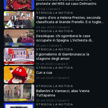
proteste del M5S sul caso Delmastro
22 lug | Canale 5
STRISCIA LA NOTIZIA
Tapiro d'oro a Helena Prestes, seconda
classificata al Grande Fratello. E si toglie
qualche sassolino dalla scarpa...
03 apr 2025 | Canale 5
STRISCIA LA NOTIZIA
Desokupas: chi sgombera le case
occupate in Spagna. L'inchiesta di
Francesco Mazza
22 gen | Canale 5
STRISCIA LA NOTIZIA
Il giornalismo di Giambrunasca: la
stagione degli amori
19 ott 2023 | Canale 5
STRISCIA LA NOTIZIA
Cun a cua
23 set 2024 | Canale 5
STRISCIA LA NOTIZIA
Ballantini è Vannacci, alias Vanna
Tuttapanna
23 set 2024 | Canale 5
STRISCIA LA NOTIZIA