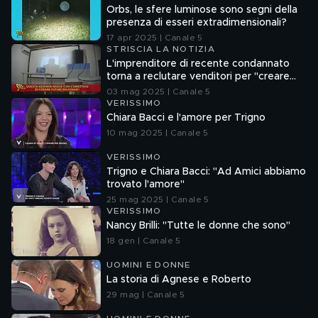
Orbs, le sfere luminose sono segni della
presenza di esseri extradimensionali?
17 apr 2025 | Canale 5
STRISCIA LA NOTIZIA
L'imprenditore di recente condannato
torna a reclutare venditori per "creare
futuri milionari"
03 mag 2025 | Canale 5
VERISSIMO
Chiara Bacci e l'amore per Trigno
10 mag 2025 | Canale 5
VERISSIMO
Trigno e Chiara Bacci: "Ad Amici abbiamo
trovato l'amore"
25 mag 2025 | Canale 5
VERISSIMO
Nancy Brilli: "Tutte le donne che sono"
18 gen | Canale 5
UOMINI E DONNE
La storia di Agnese e Roberto
29 mag | Canale 5