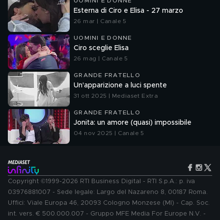
UOMINI E DONNE
Esterna di Ciro e Elisa - 27 marzo
26 mar | Canale 5
UOMINI E DONNE
Ciro sceglie Elisa
26 mag | Canale 5
GRANDE FRATELLO
Un'apparizione a luci spente
31 ott 2025 | Mediaset Extra
GRANDE FRATELLO
Jonita: un amore (quasi) impossibile
04 nov 2025 | Canale 5
Copyright ©1999-2026 RTI Business Digital - RTI S.p.A.: p. iva
03976881007 - Sede legale: Largo del Nazareno 8, 00187 Roma.
Uffici: Viale Europa 46, 20093 Cologno Monzese (MI) - Cap. Soc.
int. vers. € 500.000.007 - Gruppo MFE Media For Europe N.V. -