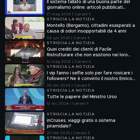
Il sistema fallato di una buona parte del
giornalismo online: articoli pubblicati
senza la verifica delle fonti
17 mag 2025 | Canale 5
STRISCIA LA NOTIZIA
Montello (Bergamo), cittadini esasperati a
causa di odori insopportabili da 4 anni
05 giu 2025 | Canale 5
STRISCIA LA NOTIZIA
Quei crediti dei clienti di Facile
Ristrutturare che non esistono nei loro
sistemi informatici
12 mag 2025 | Canale 5
STRISCIA LA NOTIZIA
I vip fanno i selfie solo per fare rosicare i
followers? Ne è convinto il nostro Enrico
Lucci
30 dic 2024 | Canale 5
STRISCIA LA NOTIZIA
Tutte le papere del Ministro Urso
12 dic 2024 | Canale 5
STRISCIA LA NOTIZIA
inCruises, viaggi gratis o sistema
piramidale?
22 feb 2025 | Canale 5
STRISCIA LA NOTIZIA