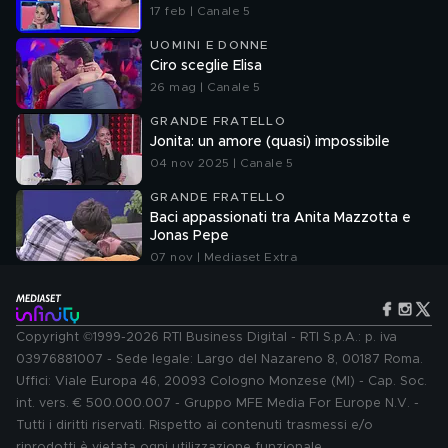
17 feb | Canale 5
UOMINI E DONNE
Ciro sceglie Elisa
26 mag | Canale 5
GRANDE FRATELLO
Jonita: un amore (quasi) impossibile
04 nov 2025 | Canale 5
GRANDE FRATELLO
Baci appassionati tra Anita Mazzotta e
Jonas Pepe
07 nov | Mediaset Extra
Copyright ©1999-2026 RTI Business Digital - RTI S.p.A.: p. iva
03976881007 - Sede legale: Largo del Nazareno 8, 00187 Roma.
Uffici: Viale Europa 46, 20093 Cologno Monzese (MI) - Cap. Soc.
int. vers. € 500.000.007 - Gruppo MFE Media For Europe N.V. -
Tutti i diritti riservati. Rispetto ai contenuti trasmessi e/o
riprodotti è vietata ogni utilizzazione funzionale