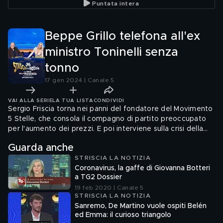
Puntata intera
Beppe Grillo telefona all'ex
ministro Toninelli senza
tonno
17 gen 2024 | Canale 5
VAI ALLA SERIE
LA TUA LISTA
CONDIVIDI
Sergio Friscia torna nei panni del fondatore del Movimento
5 Stelle, che consola il compagno di partito preoccupato
per l'aumento dei prezzi. E poi interviene sulla crisi della
Chiesa e i progetti del generale Vannacci
Guarda anche
STRISCIA LA NOTIZIA
Coronavirus, la gaffe di Giovanna Botteri
a TG2 Dossier
19 feb 2020 | Canale 5
STRISCIA LA NOTIZIA
Sanremo, De Martino vuole ospiti Belén
ed Emma: il curioso triangolo