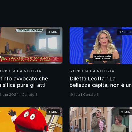
4 MIN
17 SEC
TRISCIA LA NOTIZIA
STRISCIA LA NOTIZIA
l finto avvocato che
Diletta Leotta: "La
alsifica pure gli atti
bellezza capita, non è un
merito". Ecco la risposta
5 giu 2024 | Canale 5
19 lug | Canale 5
di Paola Ferrari
1 MIN
2 MIN