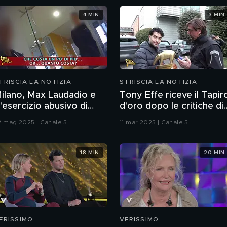
4 MIN
3 MIN
TRISCIA LA NOTIZIA
STRISCIA LA NOTIZIA
ilano, Max Laudadio e
Tony Effe riceve il Tapir
'"esercizio abusivo di
d'oro dopo le critiche di
utoscuola" tra costi da
Valerio Scanu sulle sue
2 mag 2025 | Canale 5
11 mar 2025 | Canale 5
apogiro e pratiche
doti canore
ommerciali scorrette
18 MIN
20 MIN
ERISSIMO
VERISSIMO