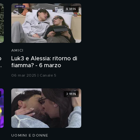
9 MIN
AMICI
o
Luk3 e Alessia: ritorno di
fiamma? - 6 marzo
06 mar 2025 | Canale 5
3 MIN
UOMINI E DONNE