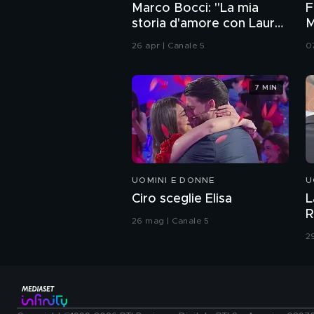
Marco Bocci: "La mia
F
storia d'amore con Laura
M
Chiatti"
i
26 apr | Canale 5
0
7 MIN
UOMINI E DONNE
U
Ciro sceglie Elisa
L
R
26 mag | Canale 5
2