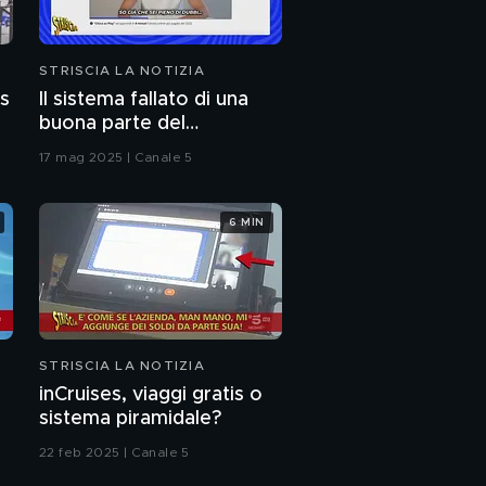
STRISCIA LA NOTIZIA
as
Il sistema fallato di una
buona parte del
giornalismo online: articoli
17 mag 2025 | Canale 5
pubblicati senza la verifica
delle fonti
6 MIN
STRISCIA LA NOTIZIA
inCruises, viaggi gratis o
sistema piramidale?
22 feb 2025 | Canale 5