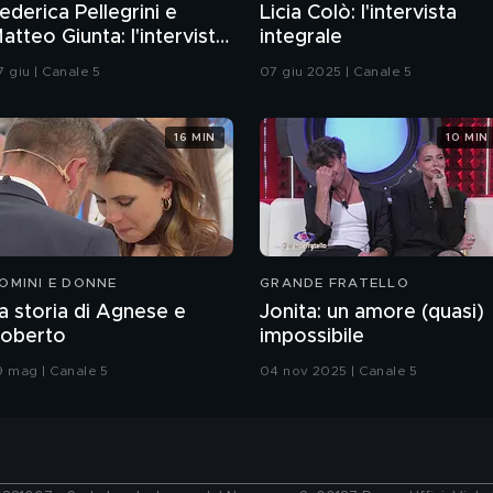
ederica Pellegrini e
Licia Colò: l'intervista
atteo Giunta: l'intervista
integrale
ntegrale
7 giu | Canale 5
07 giu 2025 | Canale 5
16 MIN
10 MIN
OMINI E DONNE
GRANDE FRATELLO
a storia di Agnese e
Jonita: un amore (quasi)
oberto
impossibile
9 mag | Canale 5
04 nov 2025 | Canale 5