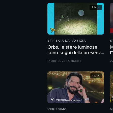
2 MIN
STRISCIA LA NOTIZIA
S
Orbs, le sfere luminose
M
sono segni della presenza
l
di esseri
a
17 apr 2025 | Canale 5
2
extradimensionali?
c
c
1 MIN
VERISSIMO
V