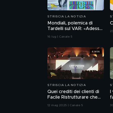
STRISCIA LA NOTIZIA
S
Mondiali, polemica di
C
Tardelli sul VAR: «Adesso
2
c'è ma è peggio». Lo
16 lug | Canale 5
scappellotto di
Bellingham a Barco
4 MIN
STRISCIA LA NOTIZIA
S
Quei crediti dei clienti di
I
Facile Ristrutturare che
f
non esistono nei loro
N
12 mag 2025 | Canale 5
3
sistemi informatici
E