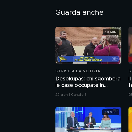
Guarda anche
10 MIN
STRISCIA LA NOTIZIA
S
Desokupas: chi sgombera
I
le case occupate in
f
Spagna. L'inchiesta di
22 gen | Canale 5
0
Francesco Mazza
30 SEC