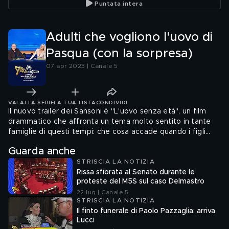
Puntata intera
un'incompiuta da paura
brucian
Adulti che vogliono l'uovo di
Pasqua (con la sorpresa)
07 apr 2023 | Canale 5
VAI ALLA SERIE
LA TUA LISTA
CONDIVIDI
Il nuovo trailer dei Sansoni è "L'uovo senza età", un film
drammatico che affronta un tema molto sentito in tante
famiglie di questi tempi: che cosa accade quando i figli
crescono e i genitori ormai anziani non regalano più l'uovo
Guarda anche
pasquale? E poi: perché i ragazzi non possono mangiare la
STRISCIA LA NOTIZIA
colomba come gli altri adulti?
Rissa sfiorata al Senato durante le
proteste del M5S sul caso Delmastro
22 lug | Canale 5
STRISCIA LA NOTIZIA
Il finto funerale di Paolo Pazzaglia: arriva
Lucci