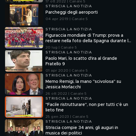
17 ott 2022 | Canale 5
STRISCIA LA NOTIZIA
Parcheggi degli aeroporti
04 apr 2019 | Canale 5
STRISCIA LA NOTIZIA
Figuraccia mondiale di Trump: prova a
restare nella foto della Spagna durante la
premiazione
20 lug | Canale 5
STRISCIA LA NOTIZIA
Paolo Mari, lo scatto d'ira al Grande
Fratello 9
01 apr 2020 | Canale 5
STRISCIA LA NOTIZIA
Memo Remigi, la mano "scivolosa" su
Jessica Morlacchi
26 ott 2022 | Canale 5
STRISCIA LA NOTIZIA
"Facile ristrutturare", non per tutti c'è un
lieto fine
25 gen 2023 | Canale 5
STRISCIA LA NOTIZIA
Striscia compie 34 anni, gli auguri in
musica dei politici