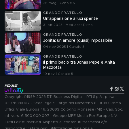
26 mag | Canale 5
GRANDE FRATELLO
Un'apparizione a luci spente
31 ott 2025 | Mediaset Extra
GRANDE FRATELLO
Jonita: un amore (quasi) impossibile
04 nov 2025 | Canale 5
GRANDE FRATELLO
Il primo bacio tra Jonas Pepe e Anita
Mazzotta
10 nov | Canale 5
Copyright ©1999-2026 RTI Business Digital - RTI S.p.A.: p. iva
03976881007 - Sede legale: Largo del Nazareno 8, 00187 Roma.
Uffici: Viale Europa 46, 20093 Cologno Monzese (MI) - Cap. Soc.
int. vers. € 500.000.007 - Gruppo MFE Media For Europe N.V. -
Tutti i diritti riservati. Rispetto ai contenuti trasmessi e/o
riprodotti è vietata ogni utilizzazione funzionale