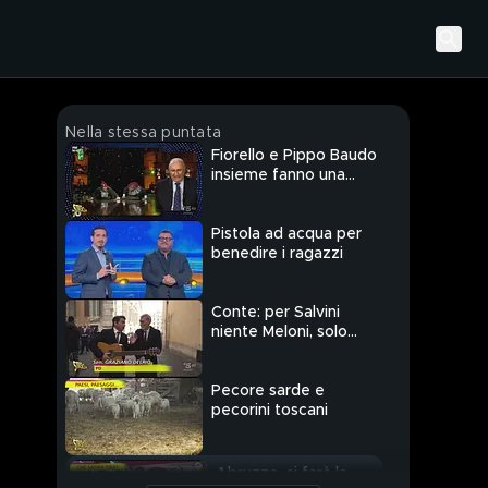
Nella stessa puntata
Fiorello e Pippo Baudo
insieme fanno una
salamandra
Pistola ad acqua per
benedire i ragazzi
Conte: per Salvini
niente Meloni, solo
arance
Pecore sarde e
pecorini toscani
Abruzzo, si farà la