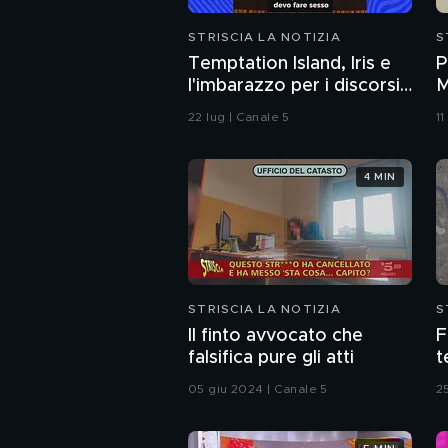
STRISCIA LA NOTIZIA
S
Temptation Island, Iris e
P
l'imbarazzo per i discorsi
M
del fidanzato Andrea sul
"
22 lug | Canale 5
1
sesso
4 MIN
STRISCIA LA NOTIZIA
S
Il finto avvocato che
F
falsifica pure gli atti
t
"
05 giu 2024 | Canale 5
2