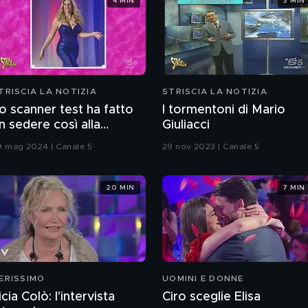
4 MIN
3 MIN
TRISCIA LA NOTIZIA
STRISCIA LA NOTIZIA
o scanner test ha fatto
I tormentoni di Mario
n sedere così alla
Giuliacci
ipriani
9 mag 2024 | Canale 5
29 nov 2023 | Canale 5
20 MIN
7 MIN
ERISSIMO
UOMINI E DONNE
icia Colò: l'intervista
Ciro sceglie Elisa