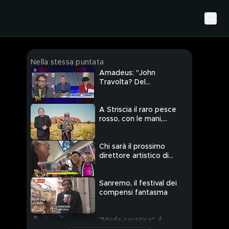
Nella stessa puntata
Amadeus: "John
Travolta? Del
contratto non so
niente, all'inizio avevo
detto no"
A Striscia il raro pesce
rosso, con le mani,
della Tasmania
Chi sarà il prossimo
direttore artistico di
Sanremo?
Sanremo, il festival dei
compensi fantasma
"Moda caustica", il