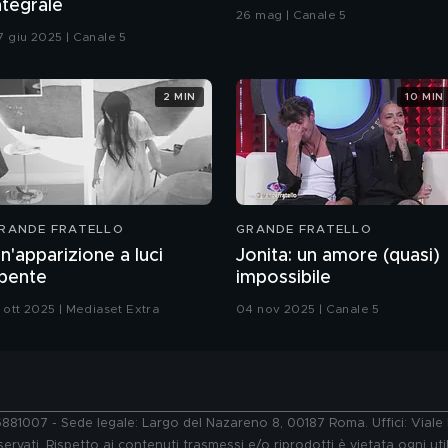
ntegrale
26 mag | Canale 5
7 giu 2025 | Canale 5
2 MIN
10 MIN
RANDE FRATELLO
GRANDE FRATELLO
n'apparizione a luci
Jonita: un amore (quasi)
pente
impossibile
1 ott 2025 | Mediaset Extra
04 nov 2025 | Canale 5
76881007 - Sede legale: Largo del Nazareno 8, 00187 Roma. Uffici: Vial
ervati. Rispetto ai contenuti trasmessi e/o riprodotti è vietata ogni uti