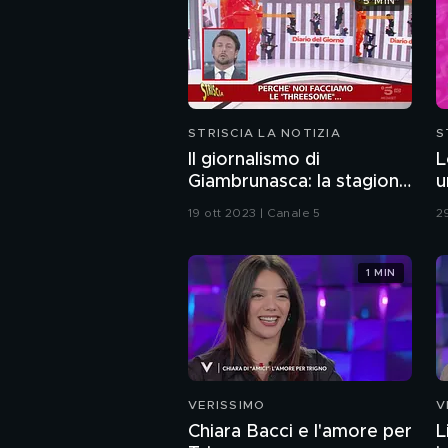
5 MIN
STRISCIA LA NOTIZIA
S
Il giornalismo di
L
Giambrunasca: la stagione
u
degli amori
C
19 ott 2023 | Canale 5
2
1 MIN
VERISSIMO
V
Chiara Bacci e l'amore per
L