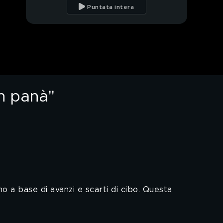
meglio del peggio di
Puntata intera
Sanremo 2024
"Moda caustica", il
meglio del peggio di
Sanremo 2024
"Deficienters", tutti a
caccia di views
on panà"
Com'è bello andare a
sciare... ah, no, c'è una
fila infinita!
A "Speranza Verde" si
parla dei pigmenti
delle piante
A Ferrara il piatto
antispreco è la "Panà
rno a base di avanzi e scarti di cibo. Questa
o non panà"
Roma, la scuola
materna mai realizzata