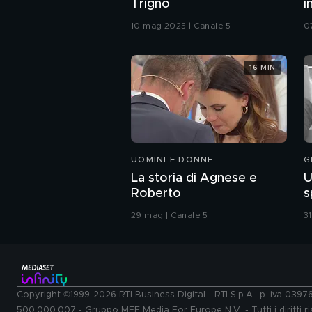
Trigno
i
10 mag 2025 | Canale 5
0
16 MIN
UOMINI E DONNE
G
La storia di Agnese e
U
Roberto
s
29 mag | Canale 5
3
Copyright ©1999-2026 RTI Business Digital - RTI S.p.A.: p. iva 039
500.000.007 - Gruppo MFE Media For Europe N.V. - Tutti i diritti ris