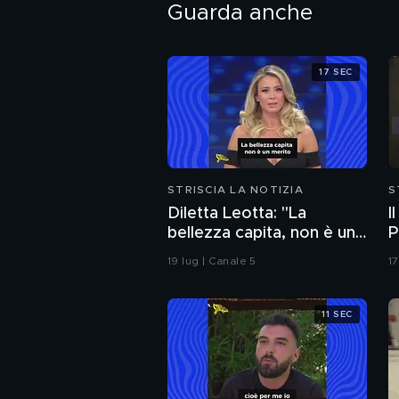
Guarda anche
17 SEC
STRISCIA LA NOTIZIA
S
Diletta Leotta: "La
I
bellezza capita, non è un
P
merito". Ecco la risposta
19 lug | Canale 5
17
di Paola Ferrari
11 SEC