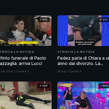
3 MIN
8 SEC
TRISCIA LA NOTIZIA
STRISCIA LA NOTIZIA
l finto funerale di Paolo
Fedez parla di Chiara a u
azzaglia: arriva Lucci
anno dal divorzio. La
reazione della Ferragni
 ott 2022 | Canale 5
18 lug | Canale 5
5 MIN
1 MIN