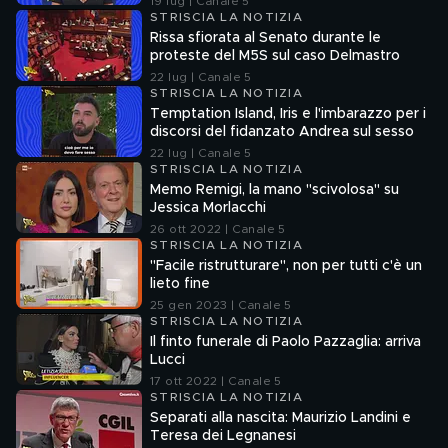
19 lug | Canale 5
STRISCIA LA NOTIZIA
Rissa sfiorata al Senato durante le
proteste del M5S sul caso Delmastro
22 lug | Canale 5
STRISCIA LA NOTIZIA
Temptation Island, Iris e l'imbarazzo per i
discorsi del fidanzato Andrea sul sesso
22 lug | Canale 5
STRISCIA LA NOTIZIA
Memo Remigi, la mano "scivolosa" su
Jessica Morlacchi
26 ott 2022 | Canale 5
STRISCIA LA NOTIZIA
"Facile ristrutturare", non per tutti c'è un
lieto fine
25 gen 2023 | Canale 5
STRISCIA LA NOTIZIA
Il finto funerale di Paolo Pazzaglia: arriva
Lucci
17 ott 2022 | Canale 5
STRISCIA LA NOTIZIA
Separati alla nascita: Maurizio Landini e
Teresa dei Legnanesi