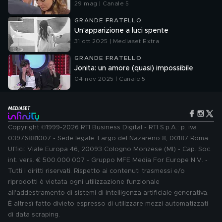
29 mag | Canale 5
GRANDE FRATELLO
Un'apparizione a luci spente
31 ott 2025 | Mediaset Extra
GRANDE FRATELLO
Jonita: un amore (quasi) impossibile
04 nov 2025 | Canale 5
Copyright ©1999-2026 RTI Business Digital - RTI S.p.A.: p. iva
03976881007 - Sede legale: Largo del Nazareno 8, 00187 Roma.
Uffici: Viale Europa 46, 20093 Cologno Monzese (MI) - Cap. Soc.
int. vers. € 500.000.007 - Gruppo MFE Media For Europe N.V. -
Tutti i diritti riservati. Rispetto ai contenuti trasmessi e/o
riprodotti è vietata ogni utilizzazione funzionale
all'addestramento di sistemi di intelligenza artificiale generativa.
È altresì fatto divieto espresso di utilizzare mezzi automatizzati
di data scraping.