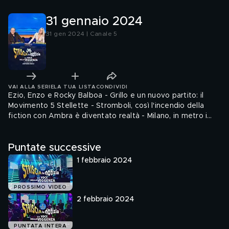
31 gennaio 2024
31 gen 2024 | Canale 5
VAI ALLA SERIE
LA TUA LISTA
CONDIVIDI
Ezio, Enzo e Rocky Balboa - Grillo e un nuovo partito: il
Movimento 5 Stellette - Stromboli, così l'incendio della
fiction con Ambra è diventato realtà - Milano, in metro i
tornelli anti-evasione. Ma attenti ai trenini - Il presidente
Figc Gravina: "Mancini se n'è andato per le temperature" -
Puntate successive
A lezione di nero dai rivenditori di registratori di cassa
(seconda parte) - Napoli e il mercato nero delle sepolture
1 febbraio 2024
PROSSIMO VIDEO
2 febbraio 2024
PUNTATA INTERA