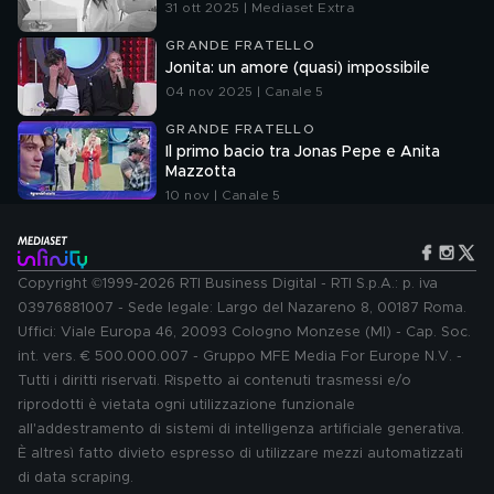
31 ott 2025 | Mediaset Extra
GRANDE FRATELLO
Jonita: un amore (quasi) impossibile
04 nov 2025 | Canale 5
GRANDE FRATELLO
Il primo bacio tra Jonas Pepe e Anita
Mazzotta
10 nov | Canale 5
Copyright ©1999-2026 RTI Business Digital - RTI S.p.A.: p. iva
03976881007 - Sede legale: Largo del Nazareno 8, 00187 Roma.
Uffici: Viale Europa 46, 20093 Cologno Monzese (MI) - Cap. Soc.
int. vers. € 500.000.007 - Gruppo MFE Media For Europe N.V. -
Tutti i diritti riservati. Rispetto ai contenuti trasmessi e/o
riprodotti è vietata ogni utilizzazione funzionale
all'addestramento di sistemi di intelligenza artificiale generativa.
È altresì fatto divieto espresso di utilizzare mezzi automatizzati
di data scraping.