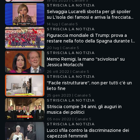
19 ott 2023 | Canale 5
STRISCIA LA NOTIZIA
Selvaggia Lucarelli sbotta per gli spoiler
su L'isola dei famosi e arriva la frecciata
di Fedez
14 lug | Canale 5
STRISCIA LA NOTIZIA
Figuraccia mondiale di Trump: prova a
restare nella foto della Spagna durante la
premiazione
20 lug | Canale 5
STRISCIA LA NOTIZIA
Memo Remigi, la mano "scivolosa" su
Jessica Morlacchi
26 ott 2022 | Canale 5
STRISCIA LA NOTIZIA
"Facile ristrutturare", non per tutti c'è un
lieto fine
25 gen 2023 | Canale 5
STRISCIA LA NOTIZIA
Striscia compie 34 anni, gli auguri in
musica dei politici
05 nov 2022 | Canale 5
STRISCIA LA NOTIZIA
Lucci sfila contro la discriminazione dei
capezzoli femminili