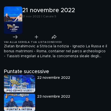
21 novembre 2022
21 nov 2022 | Canale 5
VAI ALLA SERIE
LA TUA LISTA
CONDIVIDI
Zlatan Ibrahimovic a Striscia la notizia - Ignazio La Russa e il
bonus matrimoni - Roma, container nel parco archeologico
- Tassisti irregolari a Linate, la concorrenza sleale degli
NCC - Mondiali in Qatar, la nazionale politici c'è - Sicurezza
sul lavoro, operai senza imbragatura sul tetto - Siti inutili,
Puntate successive
ma divertenti - Mondiali in Qatar e Ibrahimovic, i meme più
divertenti - Canone in bolletta, la Rai ignora l'UE - Zlatan
22 novembre 2022
Ibrahimovic conduttore speciale di Striscia - Natalie, il bar
...
PROSSIMO VIDEO
23 novembre 2022
PUNTATA INTERA