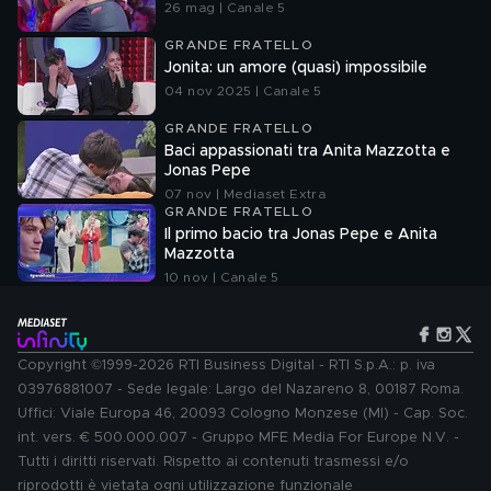
26 mag | Canale 5
GRANDE FRATELLO
Jonita: un amore (quasi) impossibile
04 nov 2025 | Canale 5
GRANDE FRATELLO
Baci appassionati tra Anita Mazzotta e
Jonas Pepe
07 nov | Mediaset Extra
GRANDE FRATELLO
Il primo bacio tra Jonas Pepe e Anita
Mazzotta
10 nov | Canale 5
Copyright ©1999-2026 RTI Business Digital - RTI S.p.A.: p. iva
03976881007 - Sede legale: Largo del Nazareno 8, 00187 Roma.
Uffici: Viale Europa 46, 20093 Cologno Monzese (MI) - Cap. Soc.
int. vers. € 500.000.007 - Gruppo MFE Media For Europe N.V. -
Tutti i diritti riservati. Rispetto ai contenuti trasmessi e/o
riprodotti è vietata ogni utilizzazione funzionale