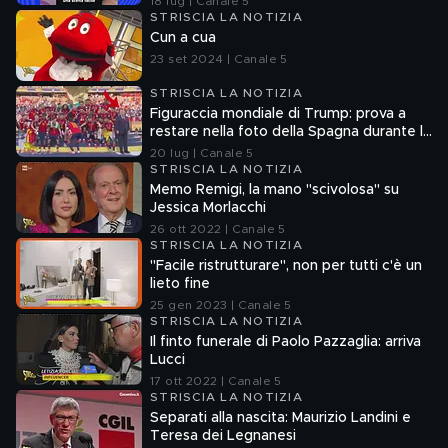
18 lug | Canale 5
STRISCIA LA NOTIZIA
Cun a cua
23 set 2024 | Canale 5
STRISCIA LA NOTIZIA
Figuraccia mondiale di Trump: prova a
restare nella foto della Spagna durante la
premiazione
20 lug | Canale 5
STRISCIA LA NOTIZIA
Memo Remigi, la mano "scivolosa" su
Jessica Morlacchi
26 ott 2022 | Canale 5
STRISCIA LA NOTIZIA
"Facile ristrutturare", non per tutti c'è un
lieto fine
25 gen 2023 | Canale 5
STRISCIA LA NOTIZIA
Il finto funerale di Paolo Pazzaglia: arriva
Lucci
17 ott 2022 | Canale 5
STRISCIA LA NOTIZIA
Separati alla nascita: Maurizio Landini e
Teresa dei Legnanesi