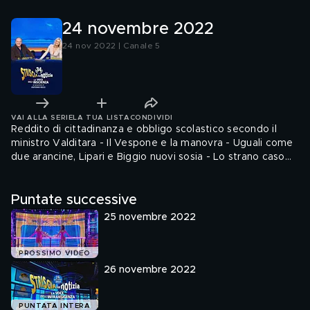
Insinna
San Sev
24 novembre 2022
24 nov 2022 | Canale 5
VAI ALLA SERIE
LA TUA LISTA
CONDIVIDI
Reddito di cittadinanza e obbligo scolastico secondo il
ministro Valditara - Il Vespone e la manovra - Uguali come
due arancine, Lipari e Biggio nuovi sosia - Lo strano caso
del ponte progettato a metà - Aeroporto di Rimini, tariffe
da record per i parcheggi dei bus - Il PD e la
Puntate successive
manifestazione nazionale contro il governo - Equivoci e
doppi sensi, i cartelli di Militello - Ilary Blasi contro Fabrizio
25 novembre 2022
Corona: la replica punto per punto - Corona rincara la dose
su Ilary Blasi - Aboubakar ...
PROSSIMO VIDEO
26 novembre 2022
PUNTATA INTERA