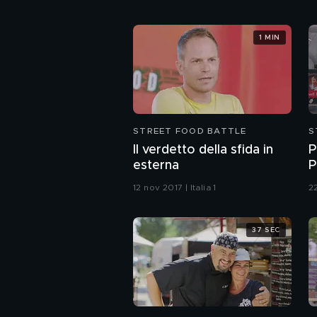
1 MIN
STREET FOOD BATTLE
S
Il verdetto della sfida in
P
esterna
P
12 nov 2017 | Italia 1
22
37 SEC