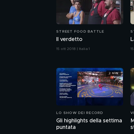
STREET FOOD BATTLE
S
Il verdetto
L
15 ott 2018 | Italia 1
15
2 MIN
LO SHOW DEI RECORD
V
Gli highlights della settima
M
puntata
s