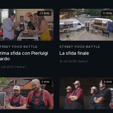
23 MIN
11 MIN
TREET FOOD BATTLE
STREET FOOD BATTLE
rima sfida con Pierluigi
La sfida finale
ardo
15 ott 2018 | Italia 1
 ott 2017 | Italia 1
1 MIN
3 MIN