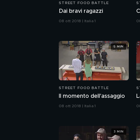
STREET FOOD BATTLE
S
Dai bravi ragazzi
C
08 ott 2018 | Italia 1
08
5 MIN
STREET FOOD BATTLE
S
Il momento dell'assaggio
L
08 ott 2018 | Italia 1
08
3 MIN