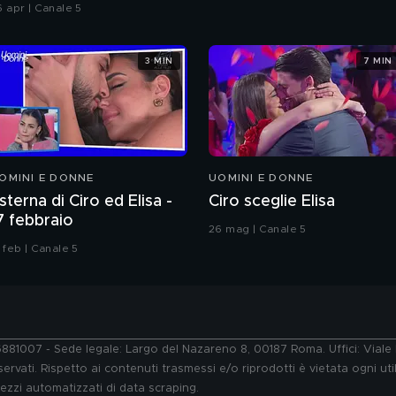
hiatti"
6 apr | Canale 5
3 MIN
7 MIN
OMINI E DONNE
UOMINI E DONNE
sterna di Ciro ed Elisa -
Ciro sceglie Elisa
7 febbraio
26 mag | Canale 5
 feb | Canale 5
76881007 - Sede legale: Largo del Nazareno 8, 00187 Roma. Uffici: Vial
ervati. Rispetto ai contenuti trasmessi e/o riprodotti è vietata ogni uti
 mezzi automatizzati di data scraping.