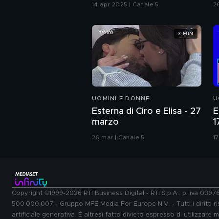
C
14 apr 2025 | Canale 5
2
3 MIN
UOMINI E DONNE
U
Esterna di Ciro e Elisa - 27
E
marzo
1
26 mar | Canale 5
17
Copyright ©1999-2026 RTI Business Digital - RTI S.p.A.: p. iva 039
500.000.007 - Gruppo MFE Media For Europe N.V. - Tutti i diritti ris
artificiale generativa. È altresì fatto divieto espresso di utilizzare