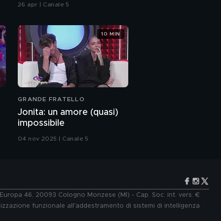
26 apr | Canale 5
10 MIN
GRANDE FRATELLO
Jonita: un amore (quasi)
impossibile
04 nov 2025 | Canale 5
e Europa 46, 20093 Cologno Monzese (MI) - Cap. Soc. int. vers. €
lizzazione funzionale all'addestramento di sistemi di intelligenza