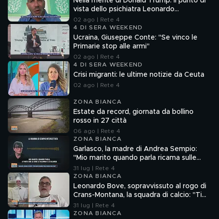
Nella mente di Donald Trump: il punto di
vista dello psichiatra Leonardo
Mendolicchio
02 ago | Rete 4
4 DI SERA WEEKEND
Ucraina, Giuseppe Conte: "Se vinco le
Primarie stop alle armi"
02 ago | Rete 4
4 DI SERA WEEKEND
Crisi migranti: le ultime notizie da Ceuta
02 ago | Rete 4
ZONA BIANCA
Estate da record, giornata da bollino
rosso in 27 città
06 ago | Rete 4
ZONA BIANCA
Garlasco, la madre di Andrea Sempio:
"Mio marito quando parla ricama sulle
cose"
31 lug | Rete 4
ZONA BIANCA
Leonardo Bove, sopravvissuto al rogo di
Crans-Montana, la squadra di calcio: "Ti
aspettiamo"
31 lug | Rete 4
ZONA BIANCA