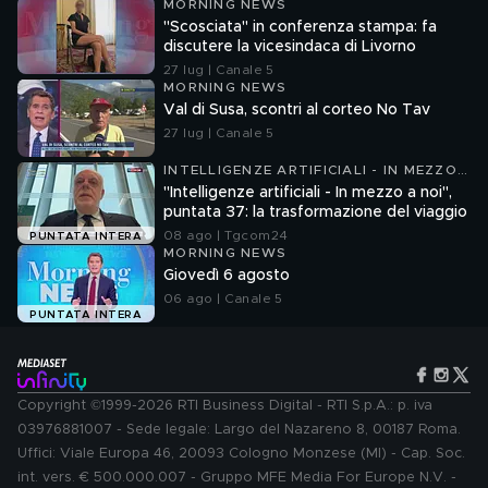
MORNING NEWS
"Scosciata" in conferenza stampa: fa
discutere la vicesindaca di Livorno
27 lug | Canale 5
MORNING NEWS
Val di Susa, scontri al corteo No Tav
27 lug | Canale 5
INTELLIGENZE ARTIFICIALI - IN MEZZO
A NOI
"Intelligenze artificiali - In mezzo a noi",
puntata 37: la trasformazione del viaggio
08 ago | Tgcom24
PUNTATA INTERA
MORNING NEWS
Giovedì 6 agosto
06 ago | Canale 5
PUNTATA INTERA
Copyright ©1999-2026 RTI Business Digital - RTI S.p.A.: p. iva
03976881007 - Sede legale: Largo del Nazareno 8, 00187 Roma.
Uffici: Viale Europa 46, 20093 Cologno Monzese (MI) - Cap. Soc.
int. vers. € 500.000.007 - Gruppo MFE Media For Europe N.V. -