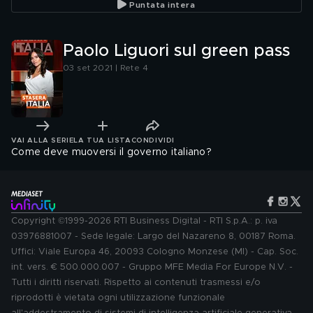
Puntata intera
Paolo Liguori sul green pass
03 set 2021 | Rete 4
VAI ALLA SERIE
LA TUA LISTA
CONDIVIDI
Come deve muoversi il governo italiano?
Copyright ©1999-2026 RTI Business Digital - RTI S.p.A.: p. iva
03976881007 - Sede legale: Largo del Nazareno 8, 00187 Roma.
Uffici: Viale Europa 46, 20093 Cologno Monzese (MI) - Cap. Soc.
int. vers. € 500.000.007 - Gruppo MFE Media For Europe N.V. -
Tutti i diritti riservati. Rispetto ai contenuti trasmessi e/o
riprodotti è vietata ogni utilizzazione funzionale