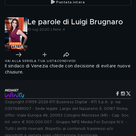
Puntata intera
Le parole di Luigi Brugnaro
10 lug 2020 | Rete 4
VAI ALLA SERIE
LA TUA LISTA
CONDIVIDI
Il sindaco di Venezia chiede con decisione di evitare nuove
chiusure.
Copyright ©1999-2026 RTI Business Digital - RTI S.p.A.: p. iva
03976881007 - Sede legale: Largo del Nazareno 8, 00187 Roma.
Uffici: Viale Europa 46, 20093 Cologno Monzese (MI) - Cap. Soc.
int. vers. € 500.000.007 - Gruppo MFE Media For Europe N.V. -
Tutti i diritti riservati. Rispetto ai contenuti trasmessi e/o
riprodotti è vietata ogni utilizzazione funzionale