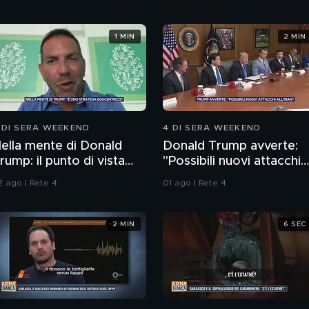
1 MIN
2 MIN
 DI SERA WEEKEND
4 DI SERA WEEKEND
ella mente di Donald
Donald Trump avverte:
rump: il punto di vista
"Possibili nuovi attacchi
ello psichiatra Leonardo
all'Iran"
2 ago | Rete 4
01 ago | Rete 4
endolicchio
2 MIN
6 SEC