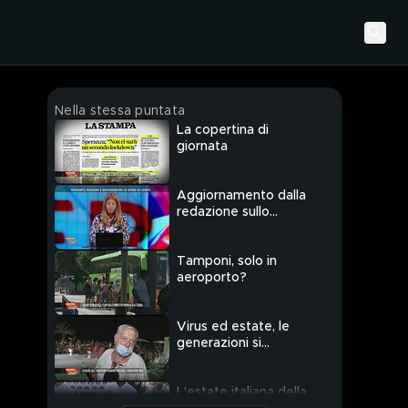
Nella stessa puntata
La copertina di
giornata
Aggiornamento dalla
redazione sullo
sgombero dei migranti
Tamponi, solo in
aeroporto?
Virus ed estate, le
generazioni si
confrontano
L'estate italiana della