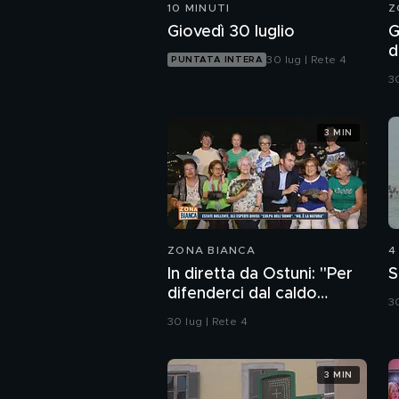
10 MINUTI
Z
Giovedì 30 luglio
G
d
30 lug | Rete 4
PUNTATA INTERA
s
30
t
3 MIN
ZONA BIANCA
4
In diretta da Ostuni: "Per
S
difenderci dal caldo
30
abbiamo solo i ventagli"
30 lug | Rete 4
3 MIN