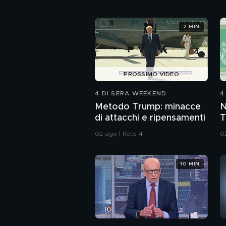
2 MIN
PROSSIMO VIDEO
4 DI SERA WEEKEND
4
Metodo Trump: minacce
N
di attacchi e ripensamenti
T
d
02 ago | Rete 4
0
M
10 MIN