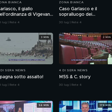
ONA BIANCA
ZONA BIANCA
arlasco, il giallo
Caso Garlasco e il
ell'ordinanza di Vigevano
sopralluogo dei
ulle bottiglie senza
Carabinieri
 lug | Rete 4
30 lug | Rete 4
appo
3 MIN
2 MIN
 DI SERA NEWS
4 DI SERA NEWS
pagna sotto assalto!
M5S & C. story
 lug | Rete 4
30 lug | Rete 4
56 MIN
178 MIN