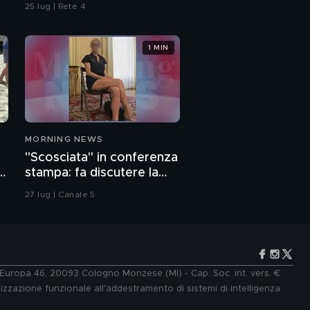
omicidio
25 lug | Rete 4
1 MIN
MORNING NEWS
"Scosciata" in conferenza
o
stampa: fa discutere la
vicesindaca di Livorno
27 lug | Canale 5
e Europa 46, 20093 Cologno Monzese (MI) - Cap. Soc. int. vers. €
lizzazione funzionale all'addestramento di sistemi di intelligenza