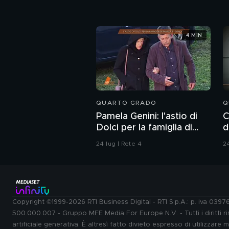
4 MIN
QUARTO GRADO
Q
Pamela Genini: l'astio di
C
Dolci per la famiglia di
d
Pamela
24 lug | Rete 4
24
Copyright ©1999-2026 RTI Business Digital - RTI S.p.A.: p. iva 039
500.000.007 - Gruppo MFE Media For Europe N.V. - Tutti i diritti ris
artificiale generativa. È altresì fatto divieto espresso di utilizzare