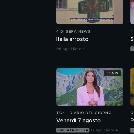
4 DI SERA NEWS
4
Italia arrosto
S
06 ago | Rete 4
P
53 MIN
TG4 - DIARIO DEL GIORNO
Q
Venerdì 7 agosto
P
07 ago | Rete 4
PUNTATA INTERA
P