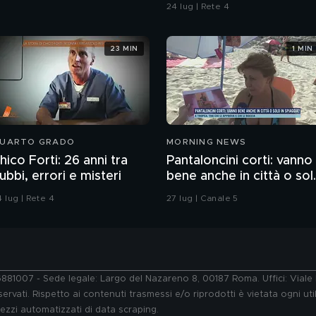
24 lug | Rete 4
23 MIN
1 MIN
UARTO GRADO
MORNING NEWS
hico Forti: 26 anni tra
Pantaloncini corti: vanno
ubbi, errori e misteri
bene anche in città o sol
in spiaggia?
 lug | Rete 4
27 lug | Canale 5
76881007 - Sede legale: Largo del Nazareno 8, 00187 Roma. Uffici: Vial
ervati. Rispetto ai contenuti trasmessi e/o riprodotti è vietata ogni uti
 mezzi automatizzati di data scraping.