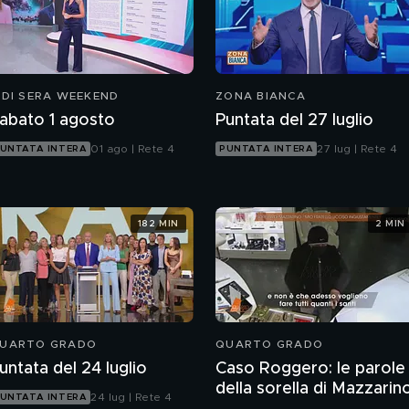
 DI SERA WEEKEND
ZONA BIANCA
abato 1 agosto
Puntata del 27 luglio
01 ago | Rete 4
27 lug | Rete 4
UNTATA INTERA
PUNTATA INTERA
182 MIN
2 MIN
UARTO GRADO
QUARTO GRADO
untata del 24 luglio
Caso Roggero: le parole
della sorella di Mazzarin
24 lug | Rete 4
UNTATA INTERA