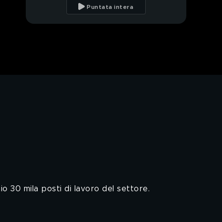
politica
Puntata intera
Le dimore artistiche
possono aiutarci?
io 30 mila posti di lavoro del settore.