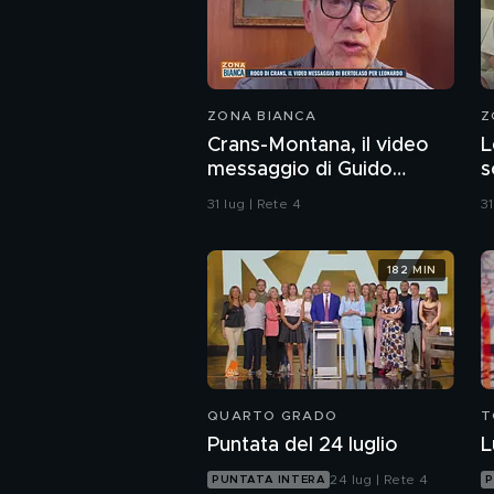
ZONA BIANCA
Z
Crans-Montana, il video
L
messaggio di Guido
s
Bertolaso per Leonardo
C
31 lug | Rete 4
31
Bove
s
a
182 MIN
QUARTO GRADO
T
Puntata del 24 luglio
L
24 lug | Rete 4
PUNTATA INTERA
P