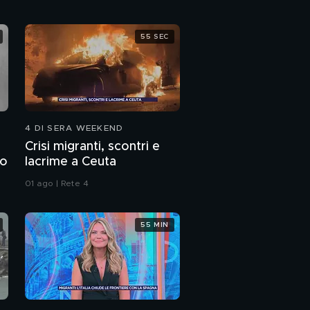
55 SEC
4 DI SERA WEEKEND
Crisi migranti, scontri e
to
lacrime a Ceuta
01 ago | Rete 4
55 MIN