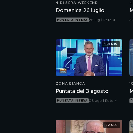
4 DI SERA WEEKEND
4
Domenica 26 luglio
26 lug | Rete 4
30
PUNTATA INTERA
153 MIN
ZONA BIANCA
1
Puntata del 3 agosto
M
03 ago | Rete 4
PUNTATA INTERA
P
32 SEC