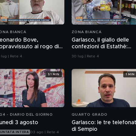
ONA BIANCA
ZONA BIANCA
eonardo Bove,
Garlasco, il giallo delle
opravvissuto al rogo di
confezioni di Estathè:
rans-Montana, la
ecco cosa abbiamo
 lug | Rete 4
30 lug | Rete 4
quadra di calcio: "Ti
scoperto
spettiamo"
51 MIN
1 MIN
G4 - DIARIO DEL GIORNO
QUARTO GRADO
unedì 3 agosto
Garlasco: le tre telefona
di Sempio
03 ago | Rete 4
UNTATA INTERA