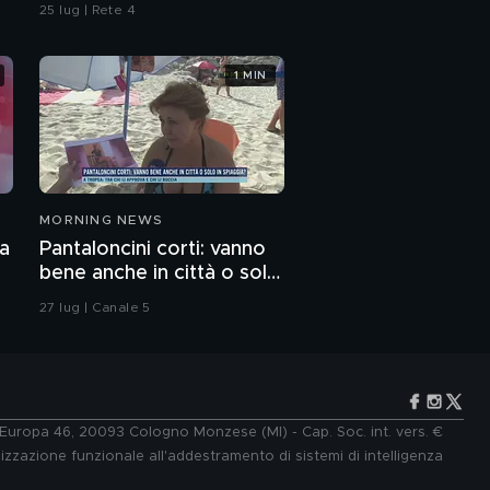
omicidio
25 lug | Rete 4
1 MIN
MORNING NEWS
za
Pantaloncini corti: vanno
bene anche in città o solo
in spiaggia?
27 lug | Canale 5
e Europa 46, 20093 Cologno Monzese (MI) - Cap. Soc. int. vers. €
lizzazione funzionale all'addestramento di sistemi di intelligenza