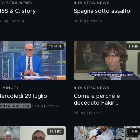
 DI SERA NEWS
4 DI SERA NEWS
M5S & C. story
Spagna sotto assalto!
 lug | Rete 4
30 lug | Rete 4
10 MIN
3 MIN
0 MINUTI
4 DI SERA NEWS
ercoledì 29 luglio
Come e perché è
deceduto Fakir
29 lug | Rete 4
UNTATA INTERA
Abderrahim?
24 lug | Rete 4
31 SEC
1 MIN