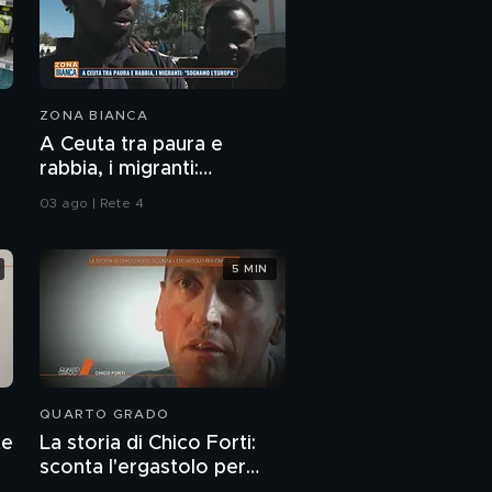
ZONA BIANCA
A Ceuta tra paura e
rabbia, i migranti:
"Sognamo l'Europa"
03 ago | Rete 4
5 MIN
QUARTO GRADO
te
La storia di Chico Forti:
sconta l'ergastolo per