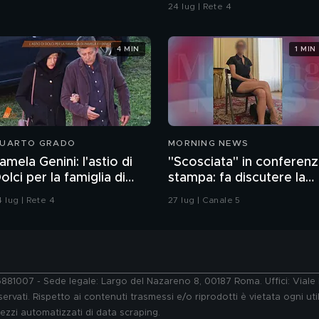
24 lug | Rete 4
4 MIN
1 MIN
UARTO GRADO
MORNING NEWS
amela Genini: l'astio di
"Scosciata" in conferen
olci per la famiglia di
stampa: fa discutere la
amela
vicesindaca di Livorno
 lug | Rete 4
27 lug | Canale 5
76881007 - Sede legale: Largo del Nazareno 8, 00187 Roma. Uffici: Vial
ervati. Rispetto ai contenuti trasmessi e/o riprodotti è vietata ogni uti
 mezzi automatizzati di data scraping.