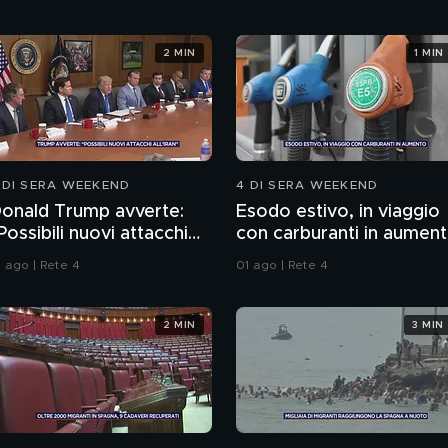
2 MIN
1 MIN
 DI SERA WEEKEND
4 DI SERA WEEKEND
onald Trump avverte:
Esodo estivo, in viaggio
Possibili nuovi attacchi
con carburanti in aumen
ll'Iran"
1 ago | Rete 4
01 ago | Rete 4
2 MIN
3 MIN