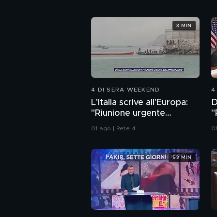
3 MIN
4 DI SERA WEEKEND
4
L'Italia scrive all'Europa:
D
"Riunione urgente
"
sull'immigrazione"
a
01 ago | Rete 4
0
53 MIN