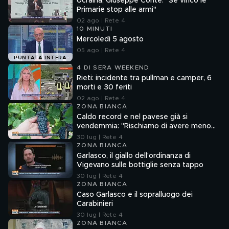
Ucraina, Giuseppe Conte: "Se vinco le
Primarie stop alle armi"
02 ago | Rete 4
10 MINUTI
Mercoledì 5 agosto
05 ago | Rete 4
PUNTATA INTERA
4 DI SERA WEEKEND
Rieti: incidente tra pullman e camper, 6
morti e 30 feriti
02 ago | Rete 4
ZONA BIANCA
Caldo record e nel pavese già si
vendemmia: "Rischiamo di avere meno
vino"
30 lug | Rete 4
ZONA BIANCA
Garlasco, il giallo dell'ordinanza di
Vigevano sulle bottiglie senza tappo
30 lug | Rete 4
ZONA BIANCA
Caso Garlasco e il sopralluogo dei
Carabinieri
30 lug | Rete 4
ZONA BIANCA