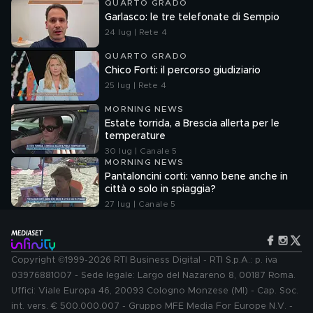
QUARTO GRADO
Garlasco: le tre telefonate di Sempio
24 lug | Rete 4
QUARTO GRADO
Chico Forti: il percorso giudiziario
25 lug | Rete 4
MORNING NEWS
Estate torrida, a Brescia allerta per le
temperature
30 lug | Canale 5
MORNING NEWS
Pantaloncini corti: vanno bene anche in
città o solo in spiaggia?
27 lug | Canale 5
Copyright ©1999-2026 RTI Business Digital - RTI S.p.A.: p. iva
03976881007 - Sede legale: Largo del Nazareno 8, 00187 Roma.
Uffici: Viale Europa 46, 20093 Cologno Monzese (MI) - Cap. Soc.
int. vers. € 500.000.007 - Gruppo MFE Media For Europe N.V. -