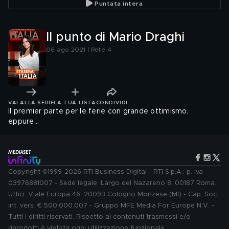
Puntata intera
Il punto di Mario Draghi
06 ago 2021 | Rete 4
VAI ALLA SERIE
LA TUA LISTA
CONDIVIDI
Il premier parte per le ferie con grande ottimismo,
eppure...
Copyright ©1999-2026 RTI Business Digital - RTI S.p.A.: p. iva
03976881007 - Sede legale: Largo del Nazareno 8, 00187 Roma.
Uffici: Viale Europa 46, 20093 Cologno Monzese (MI) - Cap. Soc.
int. vers. € 500.000.007 - Gruppo MFE Media For Europe N.V. -
Tutti i diritti riservati. Rispetto ai contenuti trasmessi e/o
riprodotti è vietata ogni utilizzazione funzionale