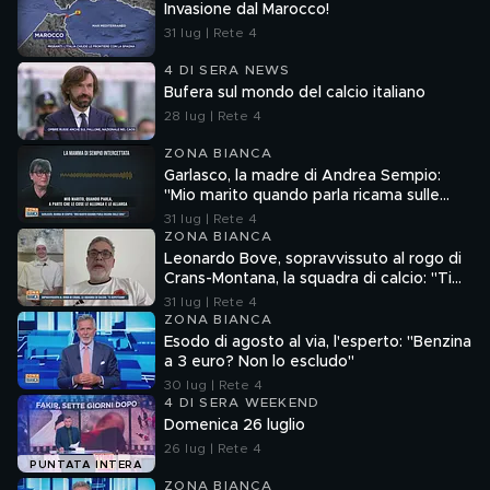
Invasione dal Marocco!
31 lug | Rete 4
4 DI SERA NEWS
Bufera sul mondo del calcio italiano
28 lug | Rete 4
ZONA BIANCA
Garlasco, la madre di Andrea Sempio:
"Mio marito quando parla ricama sulle
cose"
31 lug | Rete 4
ZONA BIANCA
Leonardo Bove, sopravvissuto al rogo di
Crans-Montana, la squadra di calcio: "Ti
aspettiamo"
31 lug | Rete 4
ZONA BIANCA
Esodo di agosto al via, l'esperto: "Benzina
a 3 euro? Non lo escludo"
30 lug | Rete 4
4 DI SERA WEEKEND
Domenica 26 luglio
26 lug | Rete 4
PUNTATA INTERA
ZONA BIANCA