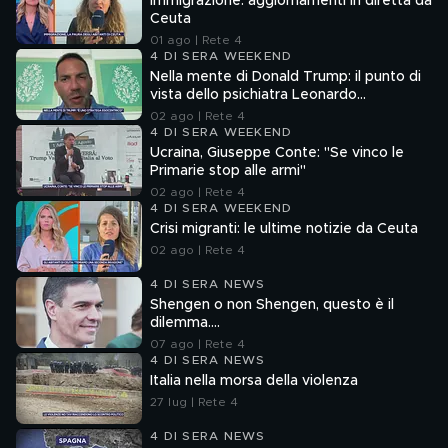
Immigrazione: aggiornamenti in diretta da
Ceuta
01 ago | Rete 4
4 DI SERA WEEKEND
Nella mente di Donald Trump: il punto di
vista dello psichiatra Leonardo
Mendolicchio
02 ago | Rete 4
4 DI SERA WEEKEND
Ucraina, Giuseppe Conte: "Se vinco le
Primarie stop alle armi"
02 ago | Rete 4
4 DI SERA WEEKEND
Crisi migranti: le ultime notizie da Ceuta
02 ago | Rete 4
4 DI SERA NEWS
Shengen o non Shengen, questo è il
dilemma....
07 ago | Rete 4
4 DI SERA NEWS
Italia nella morsa della violenza
27 lug | Rete 4
4 DI SERA NEWS