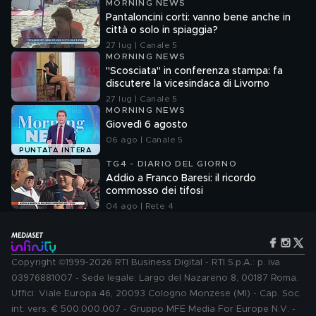
MORNING NEWS
Pantaloncini corti: vanno bene anche in
città o solo in spiaggia?
27 lug | Canale 5
MORNING NEWS
"Scosciata" in conferenza stampa: fa
discutere la vicesindaca di Livorno
27 lug | Canale 5
MORNING NEWS
Giovedì 6 agosto
06 ago | Canale 5
PUNTATA INTERA
TG4 - DIARIO DEL GIORNO
Addio a Franco Baresi: il ricordo
commosso dei tifosi
04 ago | Rete 4
Copyright ©1999-2026 RTI Business Digital - RTI S.p.A.: p. iva
03976881007 - Sede legale: Largo del Nazareno 8, 00187 Roma.
Uffici: Viale Europa 46, 20093 Cologno Monzese (MI) - Cap. Soc.
int. vers. € 500.000.007 - Gruppo MFE Media For Europe N.V. -