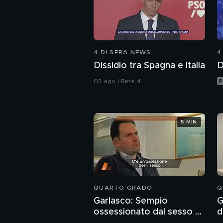
4 DI SERA NEWS
4
Dissidio tra Spagna e Italia
D
03 ago | Rete 4
P
5 MIN
QUARTO GRADO
Q
Garlasco: Sempio
G
ossessionato dal sesso o
d