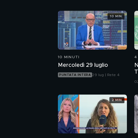
10 MIN
10 MINUTI
4
Mercoledì 29 luglio
N
T
29 lug | Rete 4
PUNTATA INTERA
d
0
M
2 MIN