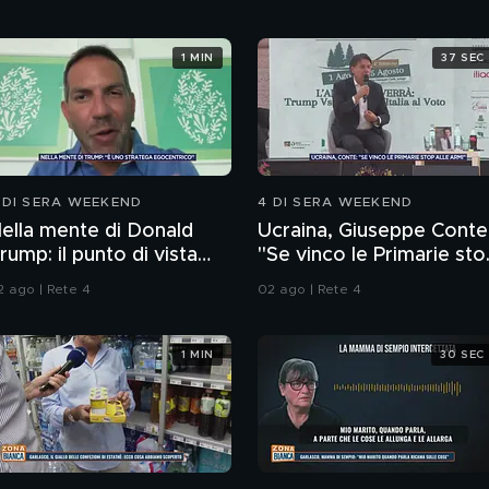
1 MIN
37 SEC
 DI SERA WEEKEND
4 DI SERA WEEKEND
ella mente di Donald
Ucraina, Giuseppe Conte
rump: il punto di vista
"Se vinco le Primarie sto
ello psichiatra Leonardo
alle armi"
2 ago | Rete 4
02 ago | Rete 4
endolicchio
1 MIN
30 SEC