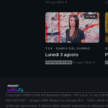
ragazzo rispettoso?
24 lug | Rete 4
24
51 MIN
TG4 - DIARIO DEL GIORNO
Q
Lunedì 3 agosto
P
03 ago | Rete 4
PUNTATA INTERA
P
Copyright ©1999-2026 RTI Business Digital - RTI S.p.A.: p. iva 039
500.000.007 - Gruppo MFE Media For Europe N.V. - Tutti i diritti ris
artificiale generativa. È altresì fatto divieto espresso di utilizzare