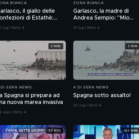
ONA BIANCA
ZONA BIANCA
arlasco, il giallo delle
Garlasco, la madre di
onfezioni di Estathè:
Andrea Sempio: "Mio
cco cosa abbiamo
marito quando parla
 lug | Rete 4
31 lug | Rete 4
coperto
ricama sulle cose"
3 MIN
3 MIN
 DI SERA NEWS
4 DI SERA NEWS
a Spagna si prepara ad
Spagna sotto assalto!
na nuova marea invasiva
30 lug | Rete 4
4 ago | Rete 4
53 MIN
153 MIN