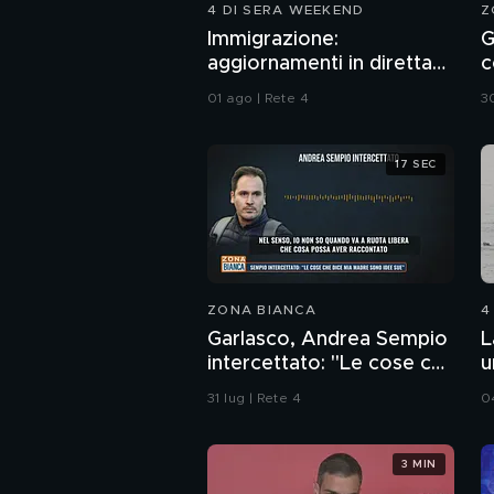
4 DI SERA WEEKEND
Z
Immigrazione:
G
aggiornamenti in diretta
c
da Ceuta
e
01 ago | Rete 4
30
s
17 SEC
ZONA BIANCA
4
Garlasco, Andrea Sempio
L
intercettato: "Le cose che
u
dice mia madre sono idee
31 lug | Rete 4
0
sue"
3 MIN