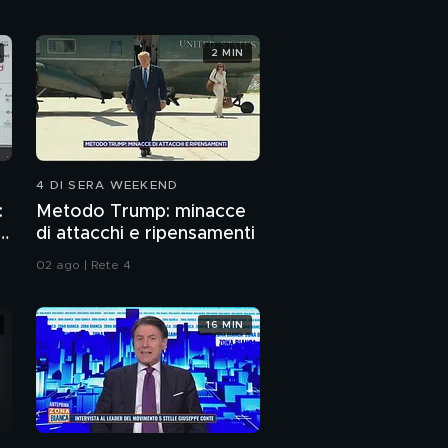
2 MIN
4 DI SERA WEEKEND
:
Metodo Trump: minacce
p
di attacchi e ripensamenti
02 ago | Rete 4
16 MIN