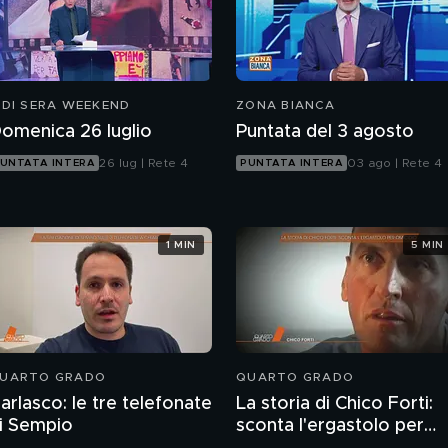
 DI SERA WEEKEND
ZONA BIANCA
omenica 26 luglio
Puntata del 3 agosto
26 lug | Rete 4
03 ago | Rete 4
UNTATA INTERA
PUNTATA INTERA
1 MIN
5 MIN
UARTO GRADO
QUARTO GRADO
arlasco: le tre telefonate
La storia di Chico Forti:
i Sempio
sconta l'ergastolo per