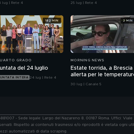
omicidio
 lug | Rete 4
25 lug | Rete 4
182 MIN
2 MIN
UARTO GRADO
MORNING NEWS
untata del 24 luglio
Estate torrida, a Brescia
allerta per le temperatur
24 lug | Rete 4
UNTATA INTERA
30 lug | Canale 5
76881007 - Sede legale: Largo del Nazareno 8, 00187 Roma. Uffici: Vial
ervati. Rispetto ai contenuti trasmessi e/o riprodotti è vietata ogni uti
 mezzi automatizzati di data scraping.