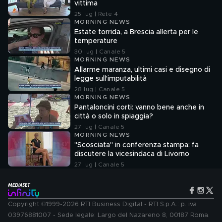
vittima
25 lug | Rete 4
MORNING NEWS
Estate torrida, a Brescia allerta per le
temperature
30 lug | Canale 5
MORNING NEWS
Allarme maranza, ultimi casi e disegno di
legge sull'imputabilità
28 lug | Canale 5
MORNING NEWS
Pantaloncini corti: vanno bene anche in
città o solo in spiaggia?
27 lug | Canale 5
MORNING NEWS
"Scosciata" in conferenza stampa: fa
discutere la vicesindaca di Livorno
27 lug | Canale 5
Copyright ©1999-2026 RTI Business Digital - RTI S.p.A.: p. iva
03976881007 - Sede legale: Largo del Nazareno 8, 00187 Roma.