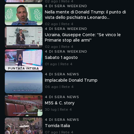
02 ago | Rete 4
4 DI SERA WEEKEND
Nella mente di Donald Trump: il punto di
vista dello psichiatra Leonardo
Mendolicchio
02 ago | Rete 4
4 DI SERA WEEKEND
Ucraina, Giuseppe Conte: "Se vinco le
Primarie stop alle armi"
02 ago | Rete 4
4 DI SERA WEEKEND
Sabato 1 agosto
01 ago | Rete 4
PUNTATA INTERA
4 DI SERA NEWS
Implacabile Donald Trump
06 ago | Rete 4
4 DI SERA NEWS
M5S & C. story
30 lug | Rete 4
4 DI SERA NEWS
Torrida Italia
07 ago | Rete 4