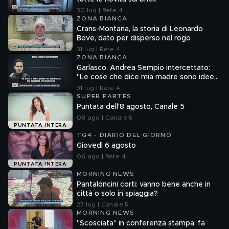
30 lug | Rete 4
ZONA BIANCA
Crans-Montana, la storia di Leonardo
Bove, dato per disperso nel rogo
31 lug | Rete 4
ZONA BIANCA
Garlasco, Andrea Sempio intercettato:
"Le cose che dice mia madre sono idee
sue"
31 lug | Rete 4
SUPER PARTES
Puntata dell'8 agosto, Canale 5
08 ago | Canale 5
PUNTATA INTERA
TG4 - DIARIO DEL GIORNO
Giovedì 6 agosto
06 ago | Rete 4
PUNTATA INTERA
MORNING NEWS
Pantaloncini corti: vanno bene anche in
città o solo in spiaggia?
27 lug | Canale 5
MORNING NEWS
"Scosciata" in conferenza stampa: fa