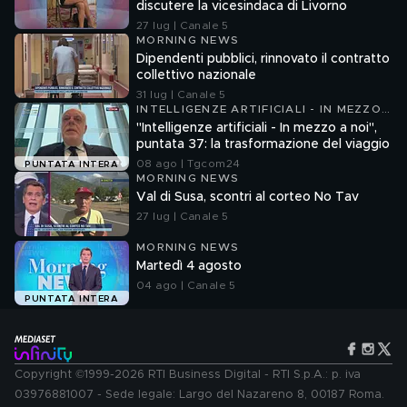
discutere la vicesindaca di Livorno
27 lug | Canale 5
MORNING NEWS
Dipendenti pubblici, rinnovato il contratto
collettivo nazionale
31 lug | Canale 5
INTELLIGENZE ARTIFICIALI - IN MEZZO
A NOI
"Intelligenze artificiali - In mezzo a noi",
puntata 37: la trasformazione del viaggio
08 ago | Tgcom24
PUNTATA INTERA
MORNING NEWS
Val di Susa, scontri al corteo No Tav
27 lug | Canale 5
MORNING NEWS
Martedì 4 agosto
04 ago | Canale 5
PUNTATA INTERA
Copyright ©1999-2026 RTI Business Digital - RTI S.p.A.: p. iva
03976881007 - Sede legale: Largo del Nazareno 8, 00187 Roma.