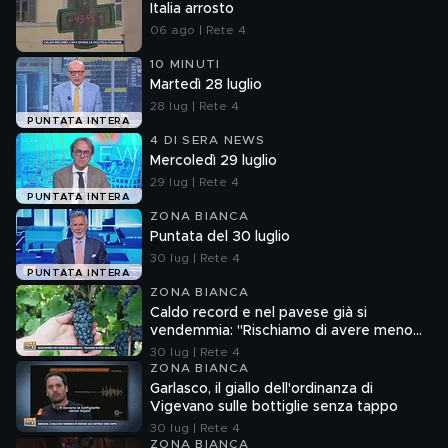
Italia arrosto
06 ago | Rete 4
10 MINUTI
Martedì 28 luglio
28 lug | Rete 4
PUNTATA INTERA
4 DI SERA NEWS
Mercoledì 29 luglio
29 lug | Rete 4
PUNTATA INTERA
ZONA BIANCA
Puntata del 30 luglio
30 lug | Rete 4
PUNTATA INTERA
ZONA BIANCA
Caldo record e nel pavese già si
vendemmia: "Rischiamo di avere meno
vino"
30 lug | Rete 4
ZONA BIANCA
Garlasco, il giallo dell'ordinanza di
Vigevano sulle bottiglie senza tappo
30 lug | Rete 4
ZONA BIANCA