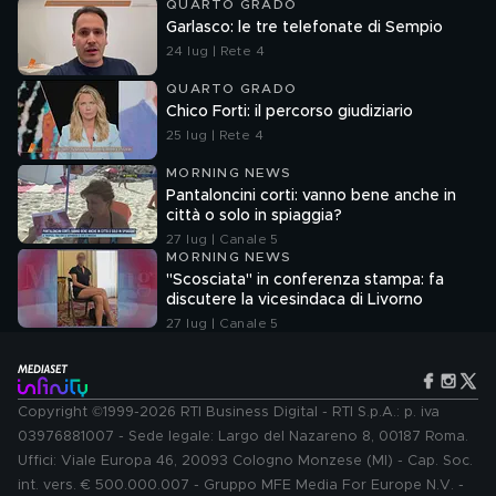
QUARTO GRADO
Garlasco: le tre telefonate di Sempio
24 lug | Rete 4
QUARTO GRADO
Chico Forti: il percorso giudiziario
25 lug | Rete 4
MORNING NEWS
Pantaloncini corti: vanno bene anche in
città o solo in spiaggia?
27 lug | Canale 5
MORNING NEWS
"Scosciata" in conferenza stampa: fa
discutere la vicesindaca di Livorno
27 lug | Canale 5
Copyright ©1999-2026 RTI Business Digital - RTI S.p.A.: p. iva
03976881007 - Sede legale: Largo del Nazareno 8, 00187 Roma.
Uffici: Viale Europa 46, 20093 Cologno Monzese (MI) - Cap. Soc.
int. vers. € 500.000.007 - Gruppo MFE Media For Europe N.V. -