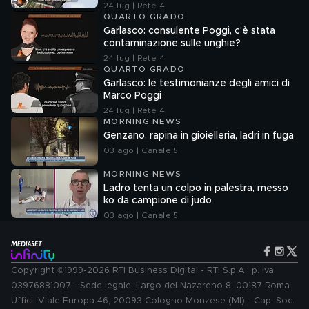
24 lug | Rete 4
QUARTO GRADO
Garlasco: consulente Poggi, c'è stata
contaminazione sulle unghie?
24 lug | Rete 4
QUARTO GRADO
Garlasco: le testimonianze degli amici di
Marco Poggi
24 lug | Rete 4
MORNING NEWS
Genzano, rapina in gioielleria, ladri in fuga
03 ago | Canale 5
MORNING NEWS
Ladro tenta un colpo in palestra, messo
ko da campione di judo
03 ago | Canale 5
Copyright ©1999-2026 RTI Business Digital - RTI S.p.A.: p. iva
03976881007 - Sede legale: Largo del Nazareno 8, 00187 Roma.
Uffici: Viale Europa 46, 20093 Cologno Monzese (MI) - Cap. Soc.