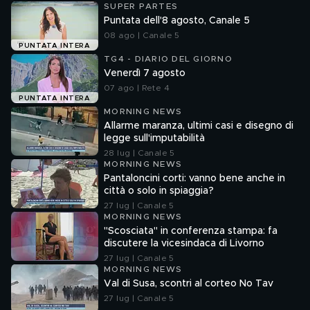
SUPER PARTES
Puntata dell'8 agosto, Canale 5
08 ago | Canale 5
PUNTATA INTERA
TG4 - DIARIO DEL GIORNO
Venerdì 7 agosto
07 ago | Rete 4
PUNTATA INTERA
MORNING NEWS
Allarme maranza, ultimi casi e disegno di
legge sull'imputabilità
28 lug | Canale 5
MORNING NEWS
Pantaloncini corti: vanno bene anche in
città o solo in spiaggia?
27 lug | Canale 5
MORNING NEWS
"Scosciata" in conferenza stampa: fa
discutere la vicesindaca di Livorno
27 lug | Canale 5
MORNING NEWS
Val di Susa, scontri al corteo No Tav
27 lug | Canale 5