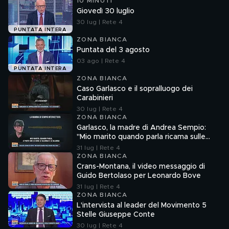
10 MINUTI
Giovedì 30 luglio
30 lug | Rete 4
PUNTATA INTERA
ZONA BIANCA
Puntata del 3 agosto
03 ago | Rete 4
PUNTATA INTERA
ZONA BIANCA
Caso Garlasco e il sopralluogo dei
Carabinieri
30 lug | Rete 4
ZONA BIANCA
Garlasco, la madre di Andrea Sempio:
"Mio marito quando parla ricama sulle
cose"
31 lug | Rete 4
ZONA BIANCA
Crans-Montana, il video messaggio di
Guido Bertolaso per Leonardo Bove
31 lug | Rete 4
ZONA BIANCA
L'intervista al leader del Movimento 5
Stelle Giuseppe Conte
30 lug | Rete 4