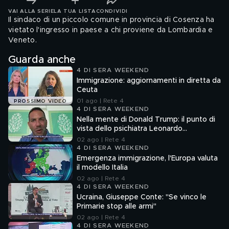
VAI ALLA SERIE
LA TUA LISTA
CONDIVIDI
Il sindaco di un piccolo comune in provincia di Cosenza ha
vietato l'ingresso in paese a chi proviene da Lombardia e
Veneto.
Guarda anche
4 DI SERA WEEKEND
Immigrazione: aggiornamenti in diretta da
Ceuta
01 ago | Rete 4
PROSSIMO VIDEO
4 DI SERA WEEKEND
Nella mente di Donald Trump: il punto di
vista dello psichiatra Leonardo
Mendolicchio
02 ago | Rete 4
4 DI SERA WEEKEND
Emergenza immigrazione, l'Europa valuta
il modello Italia
02 ago | Rete 4
4 DI SERA WEEKEND
Ucraina, Giuseppe Conte: "Se vinco le
Primarie stop alle armi"
02 ago | Rete 4
4 DI SERA WEEKEND