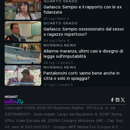
QUARTO GRADO
Garlasco: Sempio e il rapporto con le ex
fidanzate
25 lug | Rete 4
QUARTO GRADO
Garlasco: Sempio ossessionato dal sesso
o ragazzo rispettoso?
24 lug | Rete 4
MORNING NEWS
Allarme maranza, ultimi casi e disegno di
legge sull'imputabilità
28 lug | Canale 5
MORNING NEWS
Pantaloncini corti: vanno bene anche in
città o solo in spiaggia?
27 lug | Canale 5
Copyright ©1999-2026 RTI Business Digital - RTI S.p.A.: p. iva
03976881007 - Sede legale: Largo del Nazareno 8, 00187 Roma.
Uffici: Viale Europa 46, 20093 Cologno Monzese (MI) - Cap. Soc.
int. vers. € 500.000.007 - Gruppo MFE Media For Europe N.V. -