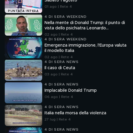
Sabato 1 agosto
01 ago | Rete 4
PUNTATA INTERA
4 DI SERA WEEKEND
Nella mente di Donald Trump: il punto di
vista dello psichiatra Leonardo
Mendolicchio
02 ago | Rete 4
4 DI SERA WEEKEND
Emergenza immigrazione, l'Europa valuta
il modello Italia
02 ago | Rete 4
4 DI SERA NEWS
Il caso di Ceuta
03 ago | Rete 4
4 DI SERA NEWS
Implacabile Donald Trump
06 ago | Rete 4
4 DI SERA NEWS
Italia nella morsa della violenza
27 lug | Rete 4
4 DI SERA NEWS