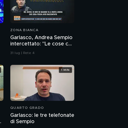
ZONA BIANCA
Garlasco, Andrea Sempio
intercettato: "Le cose che
dice mia madre sono idee
31 lug | Rete 4
sue"
1 MIN
QUARTO GRADO
Garlasco: le tre telefonate
o
di Sempio