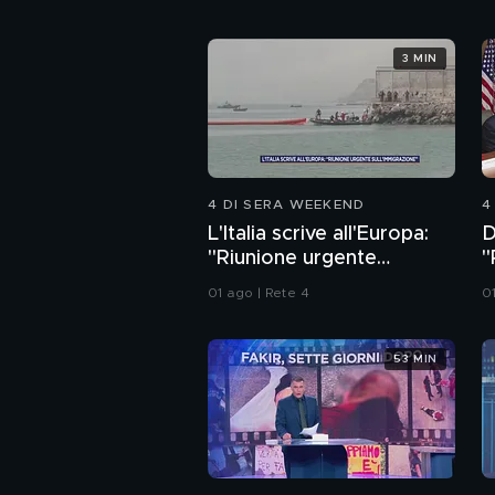
3 MIN
4 DI SERA WEEKEND
4
L'Italia scrive all'Europa:
D
"Riunione urgente
"
sull'immigrazione"
a
01 ago | Rete 4
0
53 MIN