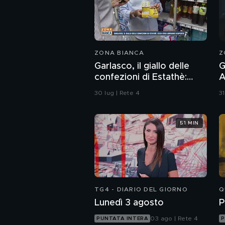
ZONA BIANCA
Z
Garlasco, il giallo delle
G
confezioni di Estathè:
A
ecco cosa abbiamo
m
30 lug | Rete 4
31
scoperto
r
51 MIN
TG4 - DIARIO DEL GIORNO
Q
Lunedì 3 agosto
P
03 ago | Rete 4
PUNTATA INTERA
P