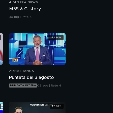
4 DI SERA NEWS
Linguaggio e pandemia
M5S & C. story
30 lug | Rete 4
153 MIN
ZONA BIANCA
Puntata del 3 agosto
03 ago | Rete 4
PUNTATA INTERA
17 SEC