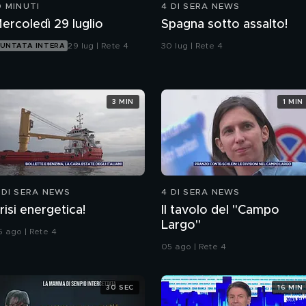
0 MINUTI
4 DI SERA NEWS
ercoledì 29 luglio
Spagna sotto assalto!
29 lug | Rete 4
30 lug | Rete 4
UNTATA INTERA
3 MIN
1 MIN
 DI SERA NEWS
4 DI SERA NEWS
risi energetica!
Il tavolo del "Campo
Largo"
5 ago | Rete 4
05 ago | Rete 4
30 SEC
16 MIN