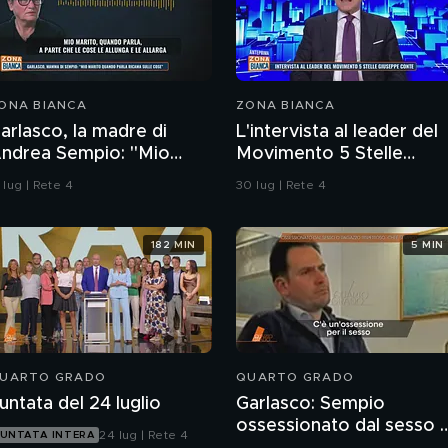
ONA BIANCA
ZONA BIANCA
arlasco, la madre di
L'intervista al leader del
ndrea Sempio: "Mio
Movimento 5 Stelle
arito quando parla
Giuseppe Conte
 lug | Rete 4
30 lug | Rete 4
icama sulle cose"
182 MIN
5 MIN
UARTO GRADO
QUARTO GRADO
untata del 24 luglio
Garlasco: Sempio
ossessionato dal sesso 
24 lug | Rete 4
UNTATA INTERA