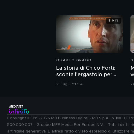
5 MIN
QUARTO GRADO
Q
La storia di Chico Forti:
M
sconta l'ergastolo per
v
omicidio
s
25 lug | Rete 4
24
Copyright ©1999-2026 RTI Business Digital - RTI S.p.A.: p. iva 039
500.000.007 - Gruppo MFE Media For Europe N.V. - Tutti i diritti ris
artificiale generativa. È altresì fatto divieto espresso di utilizzare