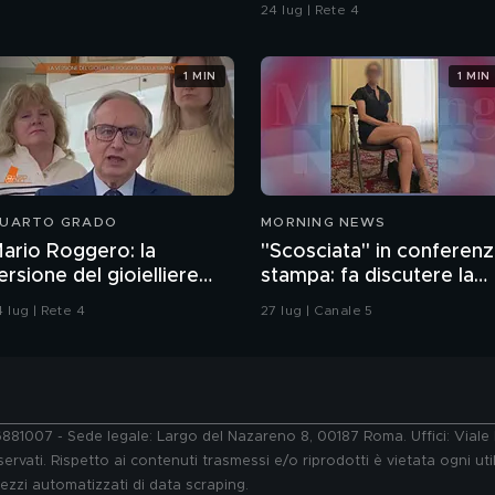
ragazzo rispettoso?
24 lug | Rete 4
1 MIN
1 MIN
UARTO GRADO
MORNING NEWS
ario Roggero: la
"Scosciata" in conferen
ersione del gioielliere
stampa: fa discutere la
ulla rapina
vicesindaca di Livorno
 lug | Rete 4
27 lug | Canale 5
76881007 - Sede legale: Largo del Nazareno 8, 00187 Roma. Uffici: Vial
ervati. Rispetto ai contenuti trasmessi e/o riprodotti è vietata ogni uti
 mezzi automatizzati di data scraping.