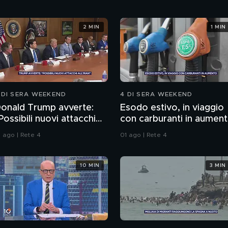
2 MIN
1 MIN
 DI SERA WEEKEND
4 DI SERA WEEKEND
onald Trump avverte:
Esodo estivo, in viaggio
Possibili nuovi attacchi
con carburanti in aumen
ll'Iran"
1 ago | Rete 4
01 ago | Rete 4
10 MIN
3 MIN