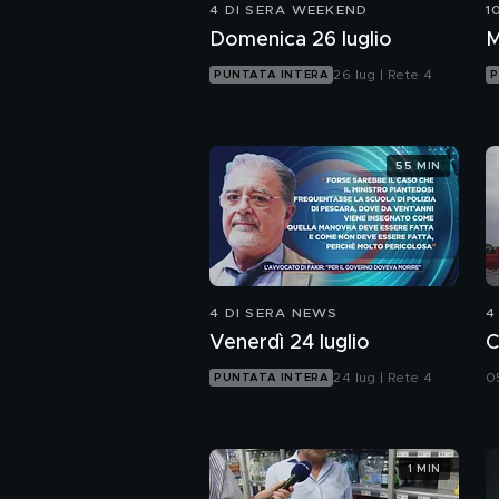
4 DI SERA WEEKEND
1
Domenica 26 luglio
M
26 lug | Rete 4
PUNTATA INTERA
P
55 MIN
4 DI SERA NEWS
4
Venerdì 24 luglio
C
24 lug | Rete 4
0
PUNTATA INTERA
1 MIN