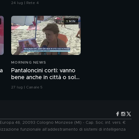
24 lug | Rete 4
1 MIN
MORNING NEWS
za
Pantaloncini corti: vanno
bene anche in città o solo
in spiaggia?
27 lug | Canale 5
e Europa 46, 20093 Cologno Monzese (MI) - Cap. Soc. int. vers. €
lizzazione funzionale all'addestramento di sistemi di intelligenza