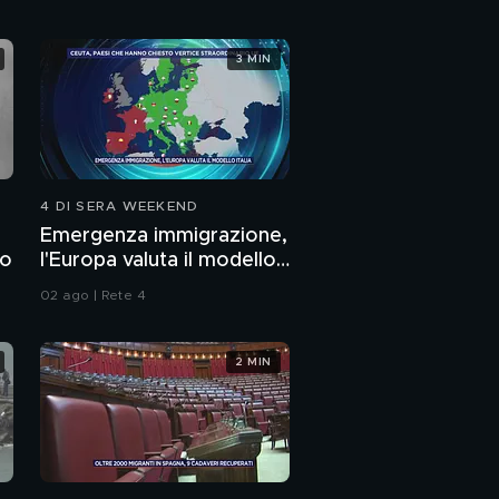
Paolo Liguori
Minaccia lock-down a
3 MIN
Napoli
Contagio da campioni
4 DI SERA WEEKEND
Paolo Liguori ed il
contagio olimpico
Emergenza immigrazione,
to
l'Europa valuta il modello
Italia
Clemente Mastella
02 ago | Rete 4
contro Daniele
Capezzone
PROSSIMO VIDEO
2 MIN
Il coprifuoco a Bari
La scuola italiana nella
seconda ondata di
contagio