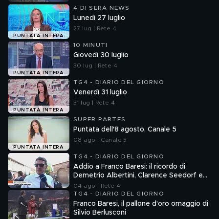
4 DI SERA NEWS
Lunedì 27 luglio
27 lug | Rete 4
PUNTATA INTERA
10 MINUTI
Giovedì 30 luglio
30 lug | Rete 4
PUNTATA INTERA
TG4 - DIARIO DEL GIORNO
Venerdì 31 luglio
31 lug | Rete 4
PUNTATA INTERA
SUPER PARTES
Puntata dell'8 agosto, Canale 5
08 ago | Canale 5
PUNTATA INTERA
TG4 - DIARIO DEL GIORNO
Addio a Franco Baresi: il ricordo di
Demetrio Albertini, Clarence Seedorf e
Giovanni Galli
04 ago | Rete 4
TG4 - DIARIO DEL GIORNO
Franco Baresi, il pallone d'oro omaggio di
Silvio Berlusconi