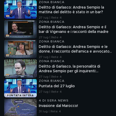
ZONA BIANCA
Delitto di Garlasco: Andrea Sempio la
mattina del delitto è stato in un bar?
27 lug | Rete 4
ZONA BIANCA
Delitto di Garlasco: Andrea Sempio e il
bar di Vigevano e i racconti della madre
27 lug | Rete 4
ZONA BIANCA
Delitto di Garlasco: Andrea Sempio e le
donne, il racconto dell'amica e avvocato
Angela Taccia
27 lug | Rete 4
ZONA BIANCA
Delitto di Garlasco, la personalità di
Andrea Sempio per gli inquirenti:
"Ossessionato e bugiardo"
27 lug | Rete 4
ZONA BIANCA
Puntata del 27 luglio
27 lug | Rete 4
PUNTATA INTERA
4 DI SERA NEWS
Invasione dal Marocco!
31 lug | Rete 4