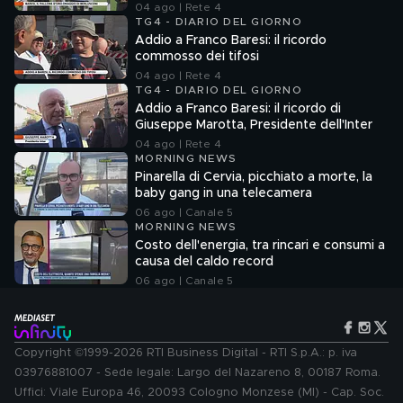
04 ago | Rete 4
TG4 - DIARIO DEL GIORNO
Addio a Franco Baresi: il ricordo
commosso dei tifosi
04 ago | Rete 4
TG4 - DIARIO DEL GIORNO
Addio a Franco Baresi: il ricordo di
Giuseppe Marotta, Presidente dell'Inter
04 ago | Rete 4
MORNING NEWS
Pinarella di Cervia, picchiato a morte, la
baby gang in una telecamera
06 ago | Canale 5
MORNING NEWS
Costo dell'energia, tra rincari e consumi a
causa del caldo record
06 ago | Canale 5
Copyright ©1999-2026 RTI Business Digital - RTI S.p.A.: p. iva
03976881007 - Sede legale: Largo del Nazareno 8, 00187 Roma.
Uffici: Viale Europa 46, 20093 Cologno Monzese (MI) - Cap. Soc.