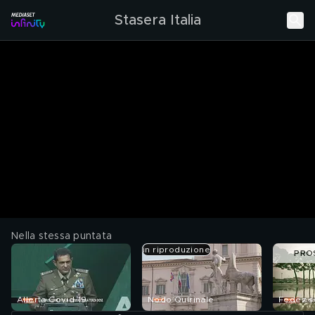
Stasera Italia
Nella stessa puntata
in riproduzione
PRO
Allerta Covid-19
Nodo Quirinale
Fedez s