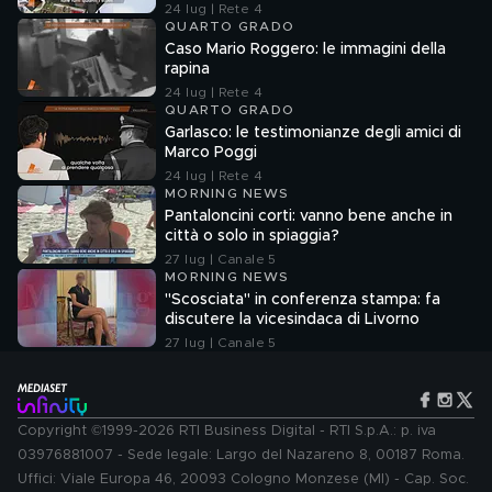
24 lug | Rete 4
QUARTO GRADO
Caso Mario Roggero: le immagini della
rapina
24 lug | Rete 4
QUARTO GRADO
Garlasco: le testimonianze degli amici di
Marco Poggi
24 lug | Rete 4
MORNING NEWS
Pantaloncini corti: vanno bene anche in
città o solo in spiaggia?
27 lug | Canale 5
MORNING NEWS
"Scosciata" in conferenza stampa: fa
discutere la vicesindaca di Livorno
27 lug | Canale 5
Copyright ©1999-2026 RTI Business Digital - RTI S.p.A.: p. iva
03976881007 - Sede legale: Largo del Nazareno 8, 00187 Roma.
Uffici: Viale Europa 46, 20093 Cologno Monzese (MI) - Cap. Soc.