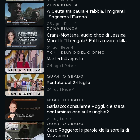
31 lug | Rete 4
ZONA BIANCA
A Ceuta tra paura e rabbia, i migranti:
"Sognamo l'Europa"
03 ago | Rete 4
ZONA BIANCA
Crans-Montana, audio choc di Jessica
Moretti: "I bengala? Fatti arrivare dalla
Francia"
31 lug | Rete 4
TG4 - DIARIO DEL GIORNO
Martedì 4 agosto
04 ago | Rete 4
PUNTATA INTERA
QUARTO GRADO
Puntata del 24 luglio
24 lug | Rete 4
PUNTATA INTERA
QUARTO GRADO
Garlasco: consulente Poggi, c'è stata
contaminazione sulle unghie?
24 lug | Rete 4
QUARTO GRADO
Caso Roggero: le parole della sorella di
Mazzarino