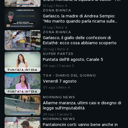
aspettiamo"
31 lug | Rete 4
ZONA BIANCA
Garlasco, la madre di Andrea Sempio:
"Mio marito quando parla ricama sulle
cose"
31 lug | Rete 4
ZONA BIANCA
Garlasco, il giallo delle confezioni di
Estathè: ecco cosa abbiamo scoperto
30 lug | Rete 4
SUPER PARTES
Puntata dell'8 agosto, Canale 5
08 ago | Canale 5
PUNTATA INTERA
TG4 - DIARIO DEL GIORNO
Venerdì 7 agosto
07 ago | Rete 4
PUNTATA INTERA
MORNING NEWS
Allarme maranza, ultimi casi e disegno di
legge sull'imputabilità
28 lug | Canale 5
MORNING NEWS
Pantaloncini corti: vanno bene anche in