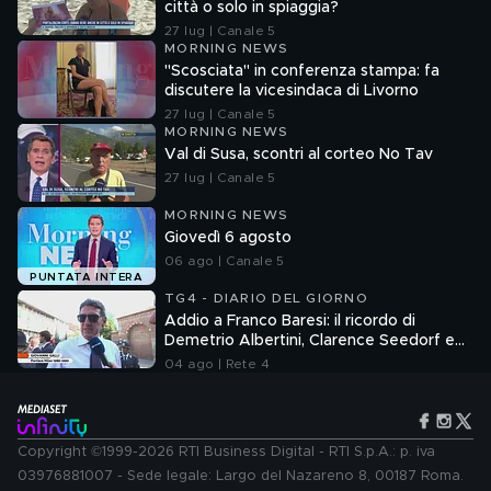
città o solo in spiaggia?
27 lug | Canale 5
MORNING NEWS
"Scosciata" in conferenza stampa: fa
discutere la vicesindaca di Livorno
27 lug | Canale 5
MORNING NEWS
Val di Susa, scontri al corteo No Tav
27 lug | Canale 5
MORNING NEWS
Giovedì 6 agosto
06 ago | Canale 5
PUNTATA INTERA
TG4 - DIARIO DEL GIORNO
Addio a Franco Baresi: il ricordo di
Demetrio Albertini, Clarence Seedorf e
Giovanni Galli
04 ago | Rete 4
Copyright ©1999-2026 RTI Business Digital - RTI S.p.A.: p. iva
03976881007 - Sede legale: Largo del Nazareno 8, 00187 Roma.