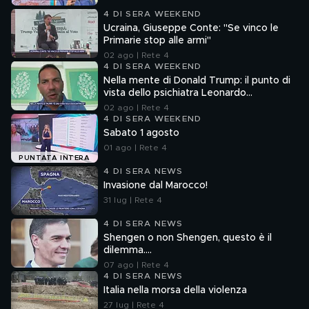
4 DI SERA WEEKEND
Ucraina, Giuseppe Conte: "Se vinco le
Primarie stop alle armi"
02 ago | Rete 4
4 DI SERA WEEKEND
Nella mente di Donald Trump: il punto di
vista dello psichiatra Leonardo
Mendolicchio
02 ago | Rete 4
4 DI SERA WEEKEND
Sabato 1 agosto
01 ago | Rete 4
PUNTATA INTERA
4 DI SERA NEWS
Invasione dal Marocco!
31 lug | Rete 4
4 DI SERA NEWS
Shengen o non Shengen, questo è il
dilemma....
07 ago | Rete 4
4 DI SERA NEWS
Italia nella morsa della violenza
27 lug | Rete 4