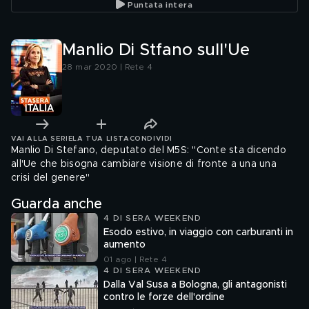
Puntata intera
Manlio Di Stfano sull'Ue
28 mar 2020 | Rete 4
VAI ALLA SERIE
LA TUA LISTA
CONDIVIDI
Manlio Di Stefano, deputato del M5S: "Conte sta dicendo
all'Ue che bisogna cambiare visione di fronte a una una
crisi del genere"
Guarda anche
4 DI SERA WEEKEND
Esodo estivo, in viaggio con carburanti in
aumento
01 ago | Rete 4
4 DI SERA WEEKEND
Dalla Val Susa a Bologna, gli antagonisti
contro le forze dell'ordine