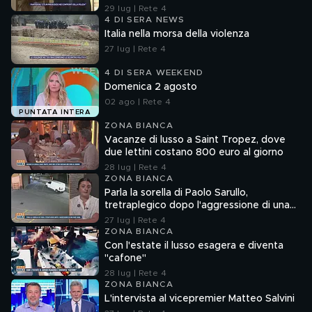
29 lug | Rete 4
4 DI SERA NEWS
Italia nella morsa della violenza
27 lug | Rete 4
4 DI SERA WEEKEND
Domenica 2 agosto
02 ago | Rete 4
PUNTATA INTERA
ZONA BIANCA
Vacanze di lusso a Saint Tropez, dove
due lettini costano 800 euro al giorno
28 lug | Rete 4
ZONA BIANCA
Parla la sorella di Paolo Sarullo,
tretraplegico dopo l'aggressione di una
baby gang
27 lug | Rete 4
ZONA BIANCA
Con l'estate il lusso esagera e diventa
"cafone"
28 lug | Rete 4
ZONA BIANCA
L'intervista al vicepremier Matteo Salvini