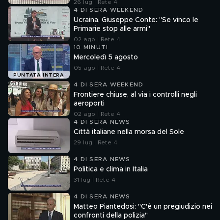
26 lug | Rete 4
4 DI SERA WEEKEND
Ucraina, Giuseppe Conte: "Se vinco le
Primarie stop alle armi"
02 ago | Rete 4
10 MINUTI
Mercoledì 5 agosto
05 ago | Rete 4
PUNTATA INTERA
4 DI SERA WEEKEND
Frontiere chiuse, al via i controlli negli
aeroporti
02 ago | Rete 4
4 DI SERA NEWS
Città italiane nella morsa del Sole
29 lug | Rete 4
4 DI SERA NEWS
Politica e clima in Italia
31 lug | Rete 4
4 DI SERA NEWS
Matteo Piantedosi: "C'è un pregiudizio nei
confronti della polizia"