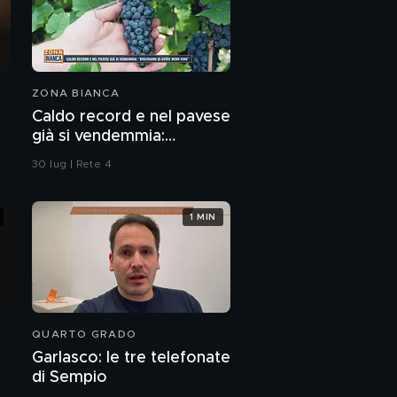
ZONA BIANCA
Caldo record e nel pavese
già si vendemmia:
"Rischiamo di avere meno
30 lug | Rete 4
vino"
1 MIN
QUARTO GRADO
Garlasco: le tre telefonate
di Sempio