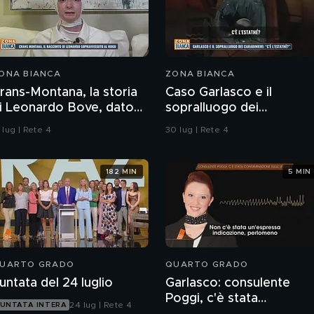
ONA BIANCA
ZONA BIANCA
rans-Montana, la storia
Caso Garlasco e il
i Leonardo Bove, dato
sopralluogo dei
er disperso nel rogo
Carabinieri
 lug | Rete 4
30 lug | Rete 4
182 MIN
5 MIN
UARTO GRADO
QUARTO GRADO
untata del 24 luglio
Garlasco: consulente
Poggi, c'è stata
24 lug | Rete 4
UNTATA INTERA