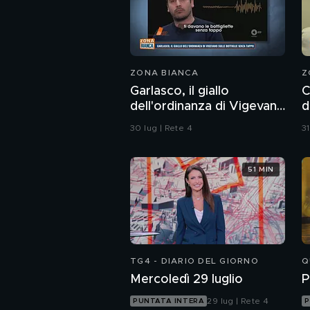
ZONA BIANCA
Z
Garlasco, il giallo
C
dell'ordinanza di Vigevano
d
sulle bottiglie senza
p
30 lug | Rete 4
31
tappo
51 MIN
TG4 - DIARIO DEL GIORNO
Q
Mercoledì 29 luglio
P
29 lug | Rete 4
PUNTATA INTERA
P