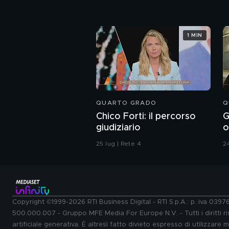
1 MIN
QUARTO GRADO
Q
Chico Forti: il percorso
G
giudiziario
o
r
25 lug | Rete 4
24
Copyright ©1999-2026 RTI Business Digital - RTI S.p.A.: p. iva 039
500.000.007 - Gruppo MFE Media For Europe N.V. - Tutti i diritti ris
artificiale generativa. È altresì fatto divieto espresso di utilizzare