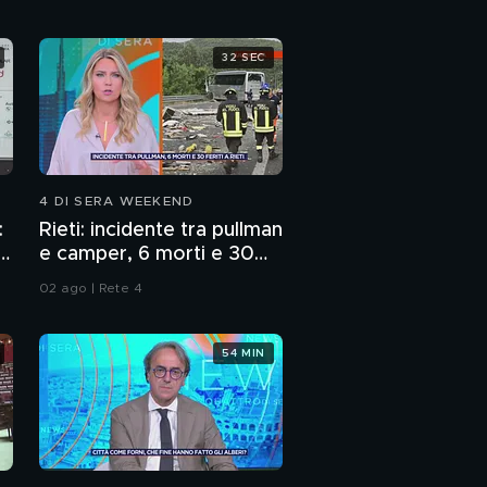
32 SEC
4 DI SERA WEEKEND
:
Rieti: incidente tra pullman
p
e camper, 6 morti e 30
feriti
02 ago | Rete 4
54 MIN