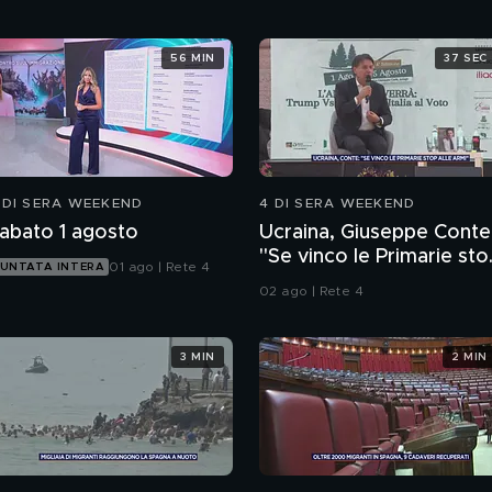
56 MIN
37 SEC
 DI SERA WEEKEND
4 DI SERA WEEKEND
abato 1 agosto
Ucraina, Giuseppe Conte
"Se vinco le Primarie sto
01 ago | Rete 4
UNTATA INTERA
alle armi"
02 ago | Rete 4
3 MIN
2 MIN