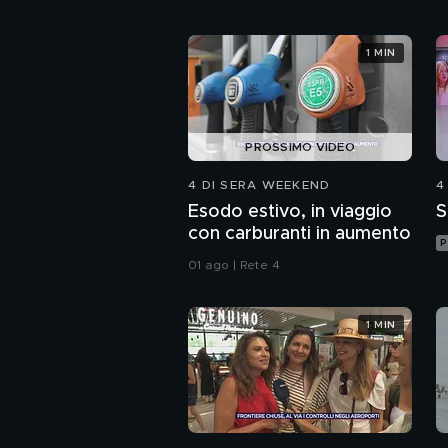
1 MIN
PROSSIMO VIDEO
4 DI SERA WEEKEND
4
Esodo estivo, in viaggio
S
con carburanti in aumento
P
01 ago | Rete 4
1 MIN