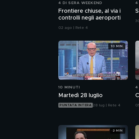
4 DI SERA WEEKEND
4
Frontiere chiuse, al via i
S
controlli negli aeroporti
30
02 ago | Rete 4
10 MIN
10 MINUTI
4
Martedì 28 luglio
C
28 lug | Rete 4
0
PUNTATA INTERA
2 MIN