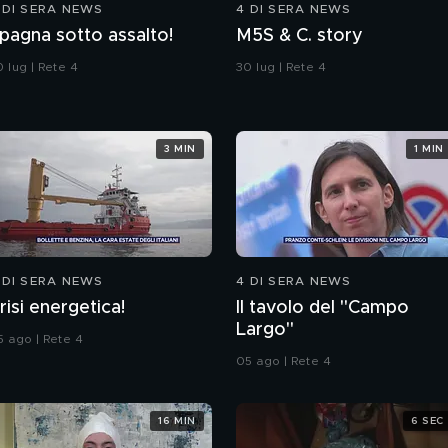
 DI SERA NEWS
4 DI SERA NEWS
pagna sotto assalto!
M5S & C. story
 lug | Rete 4
30 lug | Rete 4
3 MIN
1 MIN
 DI SERA NEWS
4 DI SERA NEWS
risi energetica!
Il tavolo del "Campo
Largo"
5 ago | Rete 4
05 ago | Rete 4
16 MIN
6 SEC