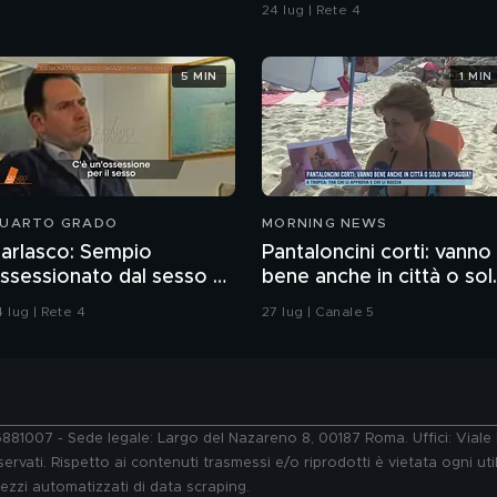
contaminazione sulle
24 lug | Rete 4
unghie?
5 MIN
1 MIN
UARTO GRADO
MORNING NEWS
arlasco: Sempio
Pantaloncini corti: vanno
ssessionato dal sesso o
bene anche in città o sol
agazzo rispettoso?
in spiaggia?
 lug | Rete 4
27 lug | Canale 5
76881007 - Sede legale: Largo del Nazareno 8, 00187 Roma. Uffici: Vial
ervati. Rispetto ai contenuti trasmessi e/o riprodotti è vietata ogni uti
 mezzi automatizzati di data scraping.