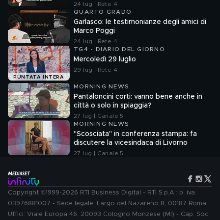
24 lug | Rete 4
QUARTO GRADO
Garlasco: le testimonianze degli amici di
Marco Poggi
24 lug | Rete 4
TG4 - DIARIO DEL GIORNO
Mercoledì 29 luglio
29 lug | Rete 4
PUNTATA INTERA
MORNING NEWS
Pantaloncini corti: vanno bene anche in
città o solo in spiaggia?
27 lug | Canale 5
MORNING NEWS
"Scosciata" in conferenza stampa: fa
discutere la vicesindaca di Livorno
27 lug | Canale 5
Copyright ©1999-2026 RTI Business Digital - RTI S.p.A.: p. iva
03976881007 - Sede legale: Largo del Nazareno 8, 00187 Roma.
Uffici: Viale Europa 46, 20093 Cologno Monzese (MI) - Cap. Soc.