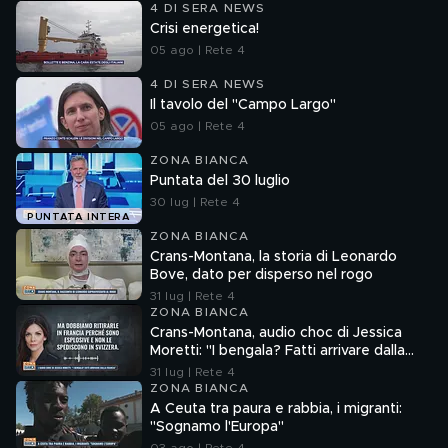
4 DI SERA NEWS
Crisi energetica!
05 ago | Rete 4
4 DI SERA NEWS
Il tavolo del "Campo Largo"
05 ago | Rete 4
ZONA BIANCA
Puntata del 30 luglio
30 lug | Rete 4
PUNTATA INTERA
ZONA BIANCA
Crans-Montana, la storia di Leonardo
Bove, dato per disperso nel rogo
31 lug | Rete 4
ZONA BIANCA
Crans-Montana, audio choc di Jessica
Moretti: "I bengala? Fatti arrivare dalla
Francia"
31 lug | Rete 4
ZONA BIANCA
A Ceuta tra paura e rabbia, i migranti:
"Sognamo l'Europa"